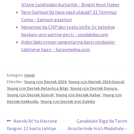
itfaiye tarafından kurtarıldı – Bingöl Kent Haber
Yarın Samsun'da hava nasıl olacak? 31 Temmuz
Cuma – Samsun gazetesi
Adıyaman'da CHP'den toplu istifa: Üç belediye
başkanı yeni partiye geçti – sondakika.com
Aydın'daki orman yangınlarına karşı otobüsler
tahliyeye hazır – Saraymedya.com
Kategori:
Genel
Etiketler:
Young için Destek 2024
,
Young için Destek 2024 Güncel
,
Young için Destek Detaylıca Bilgi
,
Young için Destek Duyuru
,
Young için Destek Güncel
,
Young için Destek Haber
,
Young için
Destek Hakkında
,
Young için Destek Son Dakika
Yazı
Önceki
Sonraki
Keenki At'ta Hastane
Çanakkale Biga'da Tarım
yazı:
yazı:
Yangını: 12 hasta tahliye
Arazilerinde Hızlı Müdahale –