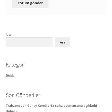
Ara
Ara
Kategori
Genel
Son Gönderiler
Trabzonspor, Güney Koreli orta saha oyuncusunu açıkladı! –
Haber 7