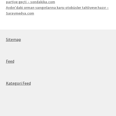
partiye geçti – sondakika.com
Aydın'daki orman yangınlarına karşı otobüsler tahliyeye hazır –
Saraymedya.com
Sitemap
Feed
Kategori Feed