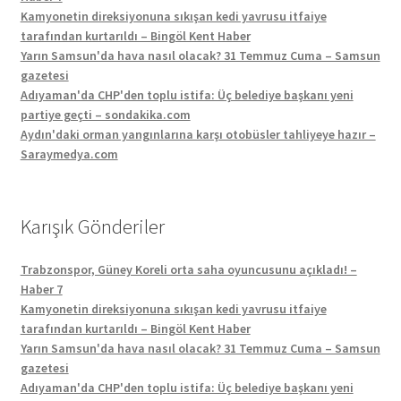
Kamyonetin direksiyonuna sıkışan kedi yavrusu itfaiye
tarafından kurtarıldı – Bingöl Kent Haber
Yarın Samsun'da hava nasıl olacak? 31 Temmuz Cuma – Samsun
gazetesi
Adıyaman'da CHP'den toplu istifa: Üç belediye başkanı yeni
partiye geçti – sondakika.com
Aydın'daki orman yangınlarına karşı otobüsler tahliyeye hazır –
Saraymedya.com
Karışık Gönderiler
Trabzonspor, Güney Koreli orta saha oyuncusunu açıkladı! –
Haber 7
Kamyonetin direksiyonuna sıkışan kedi yavrusu itfaiye
tarafından kurtarıldı – Bingöl Kent Haber
Yarın Samsun'da hava nasıl olacak? 31 Temmuz Cuma – Samsun
gazetesi
Adıyaman'da CHP'den toplu istifa: Üç belediye başkanı yeni