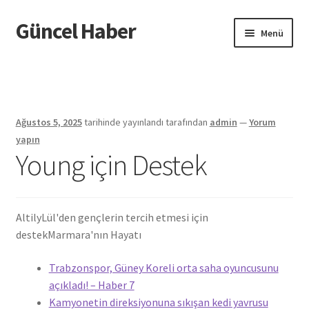
Güncel Haber
Dolaşıma
İçeriğe
Menü
geç
geç
Giriş
Ağustos 5, 2025
tarihinde yayınlandı
tarafından
admin
—
Yorum
yapın
Young için Destek
AltilyLül'den gençlerin tercih etmesi için
destek
Marmara'nın Hayatı
Trabzonspor, Güney Koreli orta saha oyuncusunu
açıkladı! – Haber 7
Kamyonetin direksiyonuna sıkışan kedi yavrusu