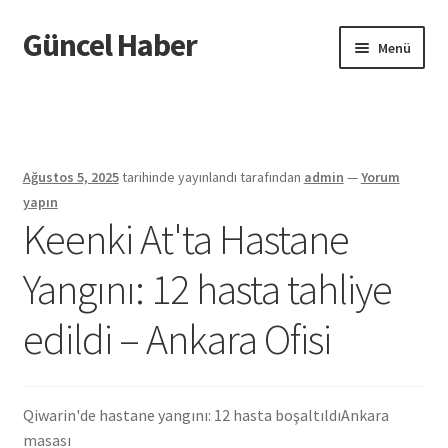
Güncel Haber
Dolaşıma
İçeriğe
Menü
geç
geç
Giriş
Ağustos 5, 2025
tarihinde yayınlandı
tarafından
admin
—
Yorum
yapın
Keenki At'ta Hastane
Yangını: 12 hasta tahliye
edildi – Ankara Ofisi
Qiwarin'de hastane yangını: 12 hasta boşaltıldı
Ankara
masası