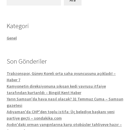
Kategori
Genel
Son Gönderiler
Trabzonspor, Güney Koreli orta saha oyuncusunu açıkladı! –
Haber 7
Kamyonetin direksiyonuna sıkışan kedi yavrusu itfaiye
tarafından kurtarıldı – Bingöl Kent Haber
Yarın Samsun'da hava nasıl olacak? 31 Temmuz Cuma – Samsun
gazetesi
Adıyaman'da CHP'den toplu istifa: Üç belediye başkanı yeni
partiye geçti – sondakika.com
Aydın'daki orman yangınlarına karşı otobüsler tahliyeye hazır –