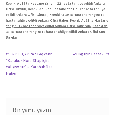
Keenki At 39 ta Hastane Yangını 12 hasta tahliye edildi Ankara
Ofisi Duyuru
,
Keenki At 39 ta Hastane Yangını 12 hasta tahliye
edildi Ankara Ofisi Güncel
,
Keenki At 39 ta Hastane Yangını 12
hasta tahliye edildi Ankara Ofisi Haber
,
Keenki At 39 ta Hastane
Yangını 12 hasta tahliye edildi Ankara Ofisi Hakkında
,
Keenki At
39 ta Hastane Yangını 12 hasta tahliye edildi Ankara Ofisi Son
Dakika
Yazı
Önceki
Sonraki
KTSO ÇAPRAZ Başkanı:
Young için Destek
yazı:
yazı:
“Karabuk Non -Stop için
gezinmesi
çalışıyoruz” – Karabuk Net
Haber
Bir yanıt yazın