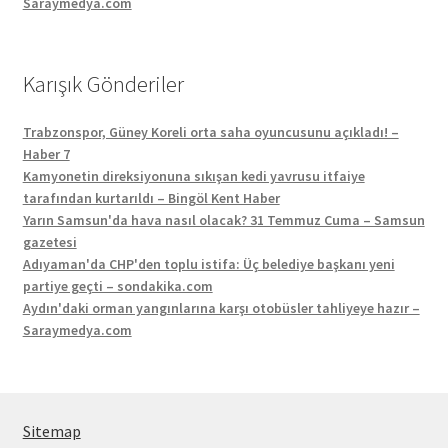
Saraymedya.com
Karışık Gönderiler
Trabzonspor, Güney Koreli orta saha oyuncusunu açıkladı! –
Haber 7
Kamyonetin direksiyonuna sıkışan kedi yavrusu itfaiye
tarafından kurtarıldı – Bingöl Kent Haber
Yarın Samsun'da hava nasıl olacak? 31 Temmuz Cuma – Samsun
gazetesi
Adıyaman'da CHP'den toplu istifa: Üç belediye başkanı yeni
partiye geçti – sondakika.com
Aydın'daki orman yangınlarına karşı otobüsler tahliyeye hazır –
Saraymedya.com
Sitemap