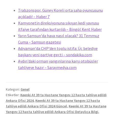
Trabzonspor, Güney Koreli orta saha oyuncusunu
açıkladı! – Haber 7
Kamyonetin direksiyonuna sıkışan kedi yavrusu
itfaiye tarafından kurtarıldı – Bingöl Kent Haber
Yarın Samsun'da hava nasıl olacak? 31 Temmuz
Cuma – Samsun gazetesi
Adıyaman'da CHP'den toplu istifa: Üç belediye
başkanı yeni partiye geçti – sondakika.com
Aydın'daki orman yangınlarına karşı otobüsler
tahliyeye hazır – Saraymedya.com
Kategori:
Genel
Etiketler:
Keenki At 39 ta Hastane Yangını 12 hasta tahliye edildi
Ankara Ofisi 2024
,
Keenki At 39 ta Hastane Yangını 12 hasta
tahliye edildi Ankara Ofisi 2024 Güncel
,
Keenki At 39 ta Hastane
Yangını 12 hasta tahliye edildi Ankara Ofisi Detaylıca Bilgi
,