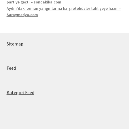
partiye geçti – sondakika.com
Aydın'daki orman yangınlarına karşı otobüsler tahliyeye hazır –
Saraymedya.com
Sitemap
Feed
Kategori Feed