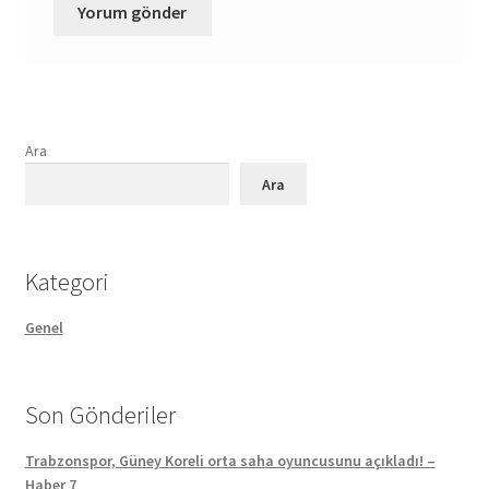
Ara
Ara
Kategori
Genel
Son Gönderiler
Trabzonspor, Güney Koreli orta saha oyuncusunu açıkladı! –
Haber 7