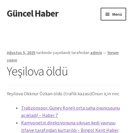
Güncel Haber
Dolaşıma
İçeriğe
Menü
geç
geç
Giriş
Ağustos 5, 2025
tarihinde yayınlandı
tarafından
admin
—
Yorum
yapın
Yeşilova öldü
Yeşilova Okknur Özkan öldü (trafik kazası)
Onun için nnc
Trabzonspor, Güney Koreli orta saha oyuncusunu
açıkladı! – Haber 7
Kamyonetin direksiyonuna sıkışan kedi yavrusu
itfaiye tarafından kurtarıldı – Bingöl Kent Haber