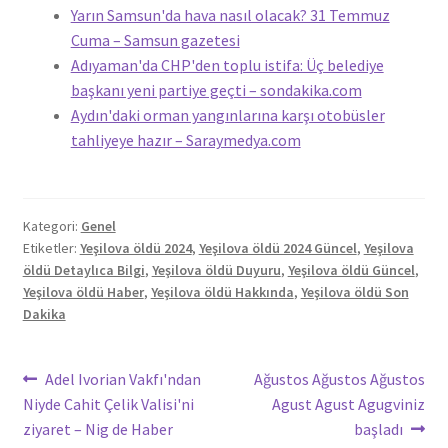
Yarın Samsun'da hava nasıl olacak? 31 Temmuz
Cuma – Samsun gazetesi
Adıyaman'da CHP'den toplu istifa: Üç belediye
başkanı yeni partiye geçti – sondakika.com
Aydın'daki orman yangınlarına karşı otobüsler
tahliyeye hazır – Saraymedya.com
Kategori:
Genel
Etiketler:
Yeşilova öldü 2024
,
Yeşilova öldü 2024 Güncel
,
Yeşilova
öldü Detaylıca Bilgi
,
Yeşilova öldü Duyuru
,
Yeşilova öldü Güncel
,
Yeşilova öldü Haber
,
Yeşilova öldü Hakkında
,
Yeşilova öldü Son
Dakika
Yazı
Önceki
Sonraki
Adel Ivorian Vakfı'ndan
Ağustos Ağustos Ağustos
yazı:
yazı:
Niyde Cahit Çelik Valisi'ni
Agust Agust Agugviniz
gezinmesi
ziyaret – Nig de Haber
başladı