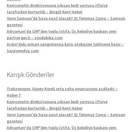
Kamyonetin direksiyonuna sıkışan kedi yavrusu itfaiye
tarafından kurtarıldı – Bingöl Kent Haber
Yarın Samsun'da hava nasıl olacak? 31 Temmuz Cuma – Samsun
gazetesi
Adıyaman'da CHP'den toplu istifa: Üç belediye başkanı yeni
partiye geçti – sondakika.com
Aydın'daki orman yangınlarına karşı otobüsler tahliyeye hazır –
Saraymedya.com
Karışık Gönderiler
Trabzonspor, Güney Koreli orta saha oyuncusunu açıkladı! –
Haber 7
Kamyonetin direksiyonuna sıkışan kedi yavrusu itfaiye
tarafından kurtarıldı – Bingöl Kent Haber
Yarın Samsun'da hava nasıl olacak? 31 Temmuz Cuma – Samsun
gazetesi
Adıyaman'da CHP'den toplu istifa: Üç belediye başkanı yeni