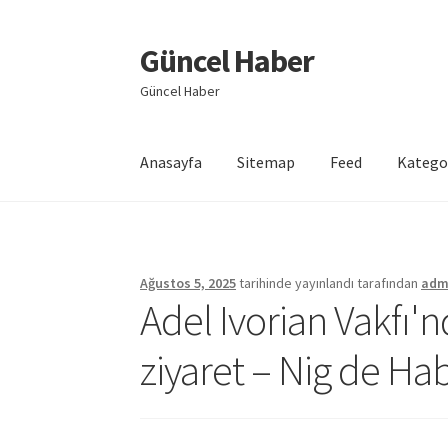
Güncel Haber
Dolaşıma
İçeriğe
geç
geç
Güncel Haber
Anasayfa
Sitemap
Feed
Katego
Giriş
Ağustos 5, 2025
tarihinde yayınlandı
tarafından
adm
Adel Ivorian Vakfı'n
ziyaret – Nig de Ha