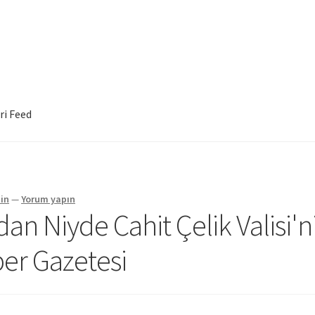
ri Feed
in
—
Yorum yapın
dan Niyde Cahit Çelik Valisi'n
ber Gazetesi