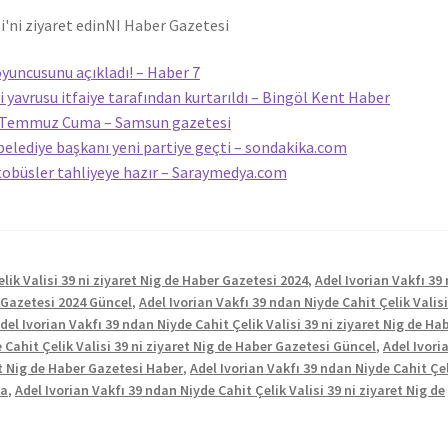
i'ni ziyaret edin
NI Haber Gazetesi
yuncusunu açıkladı! – Haber 7
 yavrusu itfaiye tarafından kurtarıldı – Bingöl Kent Haber
31 Temmuz Cuma – Samsun gazetesi
belediye başkanı yeni partiye geçti – sondakika.com
tobüsler tahliyeye hazır – Saraymedya.com
lik Valisi 39 ni ziyaret Nig de Haber Gazetesi 2024
,
Adel Ivorian Vakfı 39
r Gazetesi 2024 Güncel
,
Adel Ivorian Vakfı 39 ndan Niyde Cahit Çelik Valisi
del Ivorian Vakfı 39 ndan Niyde Cahit Çelik Valisi 39 ni ziyaret Nig de Ha
 Cahit Çelik Valisi 39 ni ziyaret Nig de Haber Gazetesi Güncel
,
Adel Ivori
et Nig de Haber Gazetesi Haber
,
Adel Ivorian Vakfı 39 ndan Niyde Cahit Çe
da
,
Adel Ivorian Vakfı 39 ndan Niyde Cahit Çelik Valisi 39 ni ziyaret Nig de