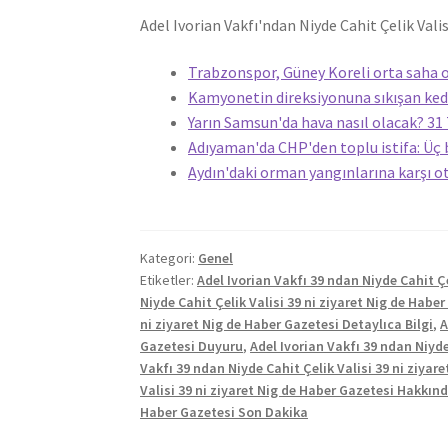
Adel Ivorian Vakfı'ndan Niyde Cahit Çelik Valis
Trabzonspor, Güney Koreli orta saha o
Kamyonetin direksiyonuna sıkışan kedi
Yarın Samsun'da hava nasıl olacak? 
Adıyaman'da CHP'den toplu istifa: Üç 
Aydın'daki orman yangınlarına karşı o
Kategori:
Genel
Etiketler:
Adel Ivorian Vakfı 39 ndan Niyde Cahit Çe
Niyde Cahit Çelik Valisi 39 ni ziyaret Nig de Habe
ni ziyaret Nig de Haber Gazetesi Detaylıca Bilgi
,
A
Gazetesi Duyuru
,
Adel Ivorian Vakfı 39 ndan Niyde
Vakfı 39 ndan Niyde Cahit Çelik Valisi 39 ni ziyar
Valisi 39 ni ziyaret Nig de Haber Gazetesi Hakkın
Haber Gazetesi Son Dakika