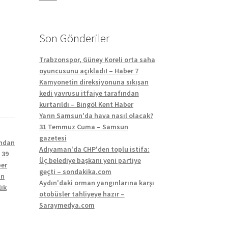
Son Gönderiler
Trabzonspor, Güney Koreli orta saha
oyuncusunu açıkladı! – Haber 7
Kamyonetin direksiyonuna sıkışan
kedi yavrusu itfaiye tarafından
kurtarıldı – Bingöl Kent Haber
Yarın Samsun'da hava nasıl olacak?
31 Temmuz Cuma – Samsun
gazetesi
 ndan
Adıyaman'da CHP'den toplu istifa:
 39
Üç belediye başkanı yeni partiye
ber
geçti – sondakika.com
an
Aydın'daki orman yangınlarına karşı
lik
otobüsler tahliyeye hazır –
Saraymedya.com