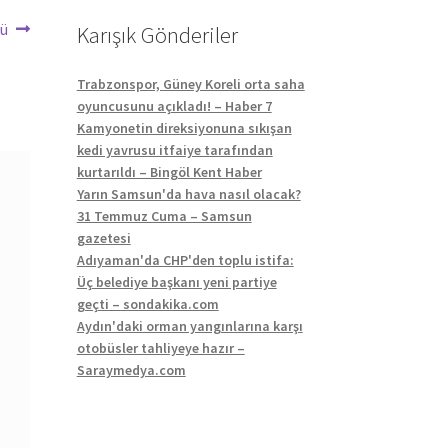
dü
Karışık Gönderiler
Trabzonspor, Güney Koreli orta saha
oyuncusunu açıkladı! – Haber 7
Kamyonetin direksiyonuna sıkışan
kedi yavrusu itfaiye tarafından
kurtarıldı – Bingöl Kent Haber
Yarın Samsun'da hava nasıl olacak?
31 Temmuz Cuma – Samsun
gazetesi
Adıyaman'da CHP'den toplu istifa:
Üç belediye başkanı yeni partiye
geçti – sondakika.com
Aydın'daki orman yangınlarına karşı
otobüsler tahliyeye hazır –
Saraymedya.com