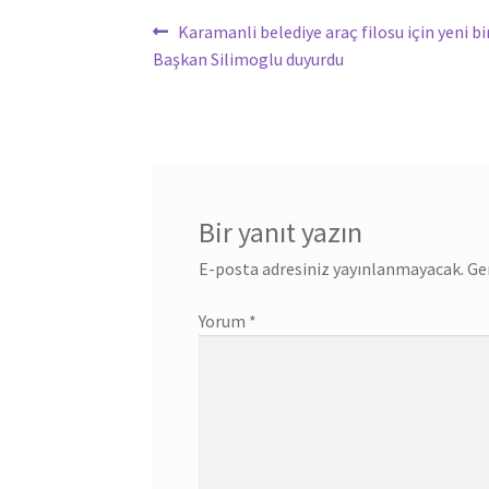
Yazı
Önceki
Karamanli belediye araç filosu için yeni bi
yazı:
Başkan Silimoglu duyurdu
gezinmesi
Bir yanıt yazın
E-posta adresiniz yayınlanmayacak.
Ge
Yorum
*