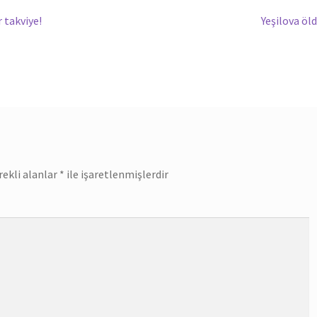
Sonraki
r takviye!
Yeşilova öl
yazı:
rekli alanlar
*
ile işaretlenmişlerdir