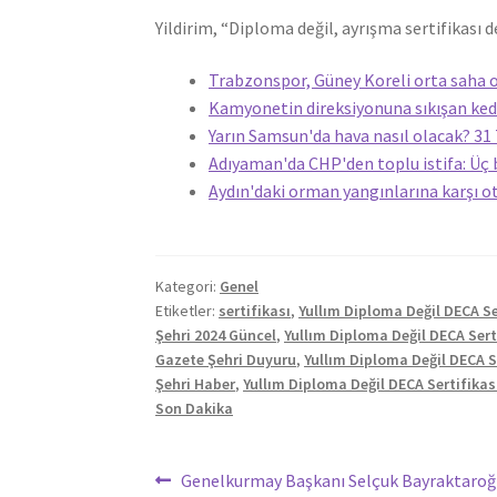
Yildirim, “Diploma değil, ayrışma sertifikası d
Trabzonspor, Güney Koreli orta saha o
Kamyonetin direksiyonuna sıkışan kedi
Yarın Samsun'da hava nasıl olacak? 
Adıyaman'da CHP'den toplu istifa: Üç 
Aydın'daki orman yangınlarına karşı o
Kategori:
Genel
Etiketler:
sertifikası
,
Yullım Diploma Değil DECA Se
Şehri 2024 Güncel
,
Yullım Diploma Değil DECA Serti
Gazete Şehri Duyuru
,
Yullım Diploma Değil DECA S
Şehri Haber
,
Yullım Diploma Değil DECA Sertifika
Son Dakika
Yazı
Önceki
Genelkurmay Başkanı Selçuk Bayraktaroğl