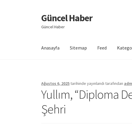
Güncel Haber
Dolaşıma
İçeriğe
geç
geç
Güncel Haber
Anasayfa
Sitemap
Feed
Katego
Giriş
Ağustos 6, 2025
tarihinde yayınlandı
tarafından
adm
Yullım, “Diploma De
Şehri