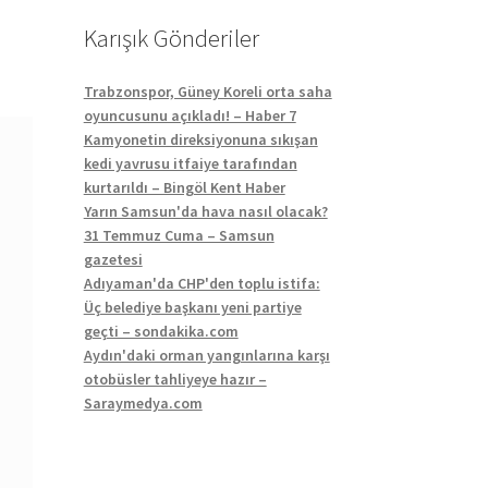
Karışık Gönderiler
Trabzonspor, Güney Koreli orta saha
oyuncusunu açıkladı! – Haber 7
Kamyonetin direksiyonuna sıkışan
kedi yavrusu itfaiye tarafından
kurtarıldı – Bingöl Kent Haber
Yarın Samsun'da hava nasıl olacak?
31 Temmuz Cuma – Samsun
gazetesi
Adıyaman'da CHP'den toplu istifa:
Üç belediye başkanı yeni partiye
geçti – sondakika.com
Aydın'daki orman yangınlarına karşı
otobüsler tahliyeye hazır –
Saraymedya.com