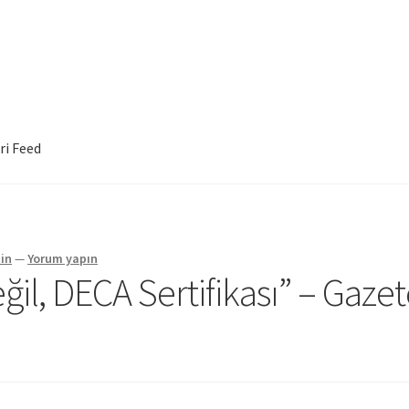
ri Feed
in
—
Yorum yapın
ğil, DECA Sertifikası” – Gaze