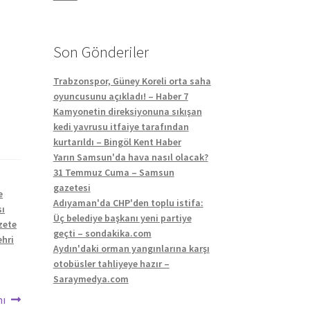
Son Gönderiler
Trabzonspor, Güney Koreli orta saha
oyuncusunu açıkladı! – Haber 7
Kamyonetin direksiyonuna sıkışan
kedi yavrusu itfaiye tarafından
kurtarıldı – Bingöl Kent Haber
Yarın Samsun'da hava nasıl olacak?
31 Temmuz Cuma – Samsun
gazetesi
e
Adıyaman'da CHP'den toplu istifa:
sı
Üç belediye başkanı yeni partiye
zete
geçti – sondakika.com
ehri
Aydın'daki orman yangınlarına karşı
otobüsler tahliyeye hazır –
Saraymedya.com
nı