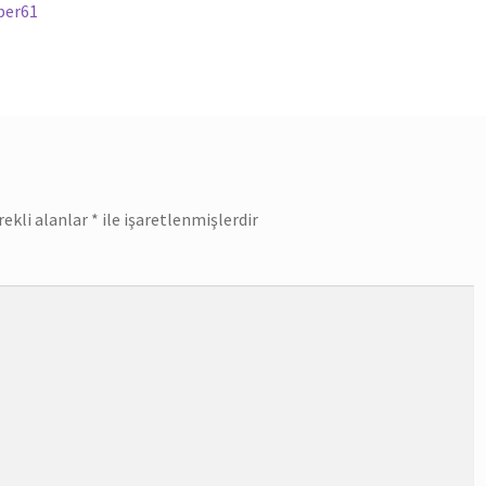
yazı:
aber61
rekli alanlar
*
ile işaretlenmişlerdir