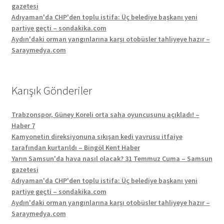
gazetesi
Adıyaman'da CHP'den toplu istifa: Üç belediye başkanı yeni
partiye geçti – sondakika.com
Aydın'daki orman yangınlarına karşı otobüsler tahliyeye hazır –
Saraymedya.com
Karışık Gönderiler
Trabzonspor, Güney Koreli orta saha oyuncusunu açıkladı! –
Haber 7
Kamyonetin direksiyonuna sıkışan kedi yavrusu itfaiye
tarafından kurtarıldı – Bingöl Kent Haber
Yarın Samsun'da hava nasıl olacak? 31 Temmuz Cuma – Samsun
gazetesi
Adıyaman'da CHP'den toplu istifa: Üç belediye başkanı yeni
partiye geçti – sondakika.com
Aydın'daki orman yangınlarına karşı otobüsler tahliyeye hazır –
Saraymedya.com