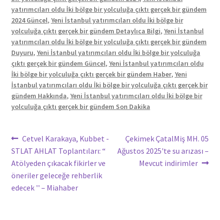
yatırımcıları oldu İki bölge bir yolculuğa çıktı gerçek bir gündem
2024 Güncel
,
Yeni İstanbul yatırımcıları oldu İki bölge bir
yolculuğa çıktı gerçek bir gündem Detaylıca Bilgi
,
Yeni İstanbul
yatırımcıları oldu İki bölge bir yolculuğa çıktı gerçek bir gündem
Duyuru
,
Yeni İstanbul yatırımcıları oldu İki bölge bir yolculuğa
çıktı gerçek bir gündem Güncel
,
Yeni İstanbul yatırımcıları oldu
İki bölge bir yolculuğa çıktı gerçek bir gündem Haber
,
Yeni
İstanbul yatırımcıları oldu İki bölge bir yolculuğa çıktı gerçek bir
gündem Hakkında
,
Yeni İstanbul yatırımcıları oldu İki bölge bir
yolculuğa çıktı gerçek bir gündem Son Dakika
Yazı
Önceki
Sonraki
Cetvel Karakaya, Kubbet -
Çekimek ÇatalMiş MH. 05
yazı:
yazı:
STLAT AHLAT Toplantıları: “
Ağustos 2025'te su arızası –
gezinmesi
Atölyeden çıkacak fikirler ve
Mevcut indirimler
öneriler geleceğe rehberlik
edecek '' – Miahaber