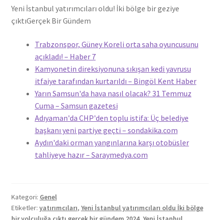
Yeni İstanbul yatırımcıları oldu! İki bölge bir geziye
çıktı
Gerçek Bir Gündem
Trabzonspor, Güney Koreli orta saha oyuncusunu
açıkladı! – Haber 7
Kamyonetin direksiyonuna sıkışan kedi yavrusu
itfaiye tarafından kurtarıldı – Bingöl Kent Haber
Yarın Samsun'da hava nasıl olacak? 31 Temmuz
Cuma – Samsun gazetesi
Adıyaman'da CHP'den toplu istifa: Üç belediye
başkanı yeni partiye geçti – sondakika.com
Aydın'daki orman yangınlarına karşı otobüsler
tahliyeye hazır – Saraymedya.com
Kategori:
Genel
Etiketler:
yatırımcıları
,
Yeni İstanbul yatırımcıları oldu İki bölge
bir yolculuğa çıktı gerçek bir gündem 2024
,
Yeni İstanbul