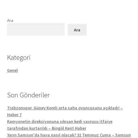
Ara
Ara
Kategori
Genel
Son Gönderiler
Trabzonspor, Güney Koreli orta saha oyuncusunu açıkladı! –
Haber 7
Kamyonetin direksiyonuna sıkışan kedi yavrusu itfaiye
tarafından kurtarıldı – Bingöl Kent Haber
Yarın Samsun'da hava nasıl olacak? 31 Temmuz Cuma – Samsun