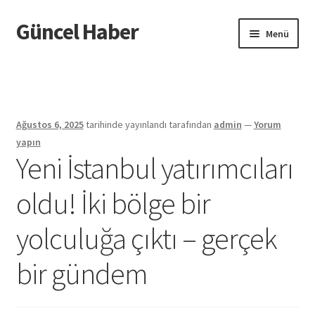
Güncel Haber
Dolaşıma
İçeriğe
Menü
geç
geç
Giriş
Ağustos 6, 2025
tarihinde yayınlandı
tarafından
admin
—
Yorum
yapın
Yeni İstanbul yatırımcıları
oldu! İki bölge bir
yolculuğa çıktı – gerçek
bir gündem