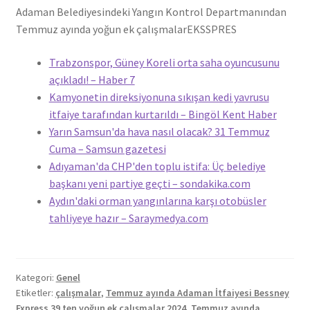
Adaman Belediyesindeki Yangın Kontrol Departmanından
Temmuz ayında yoğun ek çalışmalar
EKSSPRES
Trabzonspor, Güney Koreli orta saha oyuncusunu
açıkladı! – Haber 7
Kamyonetin direksiyonuna sıkışan kedi yavrusu
itfaiye tarafından kurtarıldı – Bingöl Kent Haber
Yarın Samsun'da hava nasıl olacak? 31 Temmuz
Cuma – Samsun gazetesi
Adıyaman'da CHP'den toplu istifa: Üç belediye
başkanı yeni partiye geçti – sondakika.com
Aydın'daki orman yangınlarına karşı otobüsler
tahliyeye hazır – Saraymedya.com
Kategori:
Genel
Etiketler:
çalışmalar
,
Temmuz ayında Adaman İtfaiyesi Bessney
Express 39 ten yoğun ek çalışmalar 2024
,
Temmuz ayında