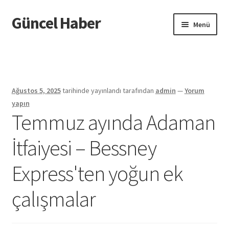
Güncel Haber
Dolaşıma
İçeriğe
Menü
geç
geç
Giriş
Ağustos 5, 2025
tarihinde yayınlandı
tarafından
admin
—
Yorum
yapın
Temmuz ayında Adaman
İtfaiyesi – Bessney
Express'ten yoğun ek
çalışmalar