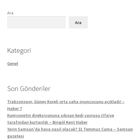
Ara
Ara
Kategori
Genel
Son Gönderiler
Trabzonspor, Güney Koreli orta saha oyuncusunu açıkladı! –
Haber 7
Kamyonetin direksiyonuna sıkışan kedi yavrusu itfaiye
tarafından kurtarıldı – Bingöl Kent Haber
Yarın Samsun'da hava nasıl olacak? 31 Temmuz Cuma – Samsun
gazetesi