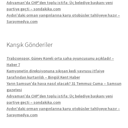
Adıyaman'da CHP'den toplu istifa: Üç belediye başkanı yeni
partiye geçti – sondakika.com
Aydın'daki orman yangınlarına karşı otobüsler tahliyeye hazır –
Saraymedya.com
Karışık Gönderiler
Trabzonspor, Güney Koreli orta saha oyuncusunu açıkladı! –
Haber 7
Kamyonetin direksiyonuna sıkışan kedi yavrusu itfaiye
tarafından kurtarıldı – Bingöl Kent Haber
Yarın Samsun'da hava nasıl olacak? 31 Temmuz Cuma – Samsun
gazetesi
Adıyaman'da CHP'den toplu istifa: Üç belediye başkanı yeni
partiye geçti – sondakika.com
Aydın'daki orman yangınlarına karşı otobüsler tahliyeye hazır –
Saraymedya.com