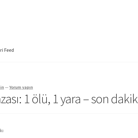
ri Feed
in
—
Yorum yapın
ası: 1 ölü, 1 yara – son daki
kı