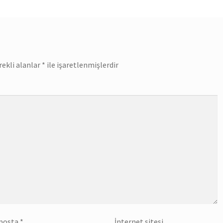
rekli alanlar
*
ile işaretlenmişlerdir
posta
*
İnternet sitesi