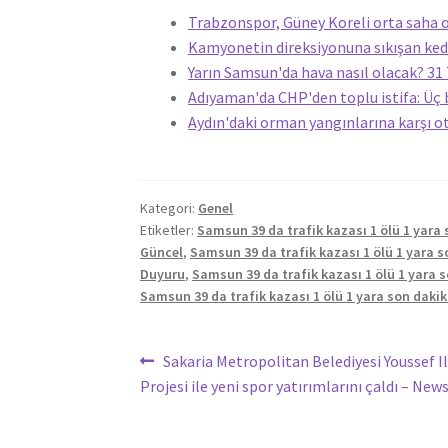
Trabzonspor, Güney Koreli orta saha o
Kamyonetin direksiyonuna sıkışan kedi
Yarın Samsun'da hava nasıl olacak? 
Adıyaman'da CHP'den toplu istifa: Üç 
Aydın'daki orman yangınlarına karşı o
Kategori:
Genel
Etiketler:
Samsun 39 da trafik kazası 1 ölü 1 yara
Güncel
,
Samsun 39 da trafik kazası 1 ölü 1 yara s
Duyuru
,
Samsun 39 da trafik kazası 1 ölü 1 yara 
Samsun 39 da trafik kazası 1 ölü 1 yara son daki
Yazı
Önceki
Sakaria Metropolitan Belediyesi Youssef 
yazı:
Projesi ile yeni spor yatırımlarını çaldı – News
gezinmesi