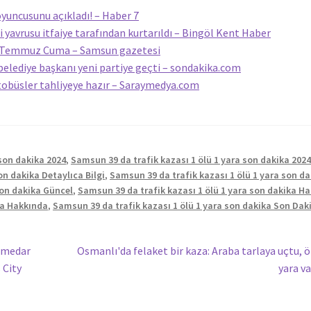
yuncusunu açıkladı! – Haber 7
 yavrusu itfaiye tarafından kurtarıldı – Bingöl Kent Haber
31 Temmuz Cuma – Samsun gazetesi
belediye başkanı yeni partiye geçti – sondakika.com
tobüsler tahliyeye hazır – Saraymedya.com
 son dakika 2024
,
Samsun 39 da trafik kazası 1 ölü 1 yara son dakika 202
on dakika Detaylıca Bilgi
,
Samsun 39 da trafik kazası 1 ölü 1 yara son da
son dakika Güncel
,
Samsun 39 da trafik kazası 1 ölü 1 yara son dakika Ha
ka Hakkında
,
Samsun 39 da trafik kazası 1 ölü 1 yara son dakika Son Dak
Sonraki
Ilmedar
Osmanlı'da felaket bir kaza: Araba tarlaya uçtu, ö
yazı:
 City
yara va