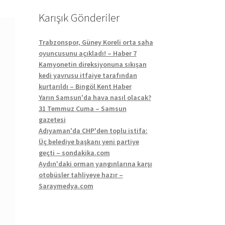
Karışık Gönderiler
Trabzonspor, Güney Koreli orta saha
oyuncusunu açıkladı! – Haber 7
Kamyonetin direksiyonuna sıkışan
kedi yavrusu itfaiye tarafından
kurtarıldı – Bingöl Kent Haber
Yarın Samsun'da hava nasıl olacak?
31 Temmuz Cuma – Samsun
gazetesi
Adıyaman'da CHP'den toplu istifa:
Üç belediye başkanı yeni partiye
geçti – sondakika.com
Aydın'daki orman yangınlarına karşı
otobüsler tahliyeye hazır –
Saraymedya.com