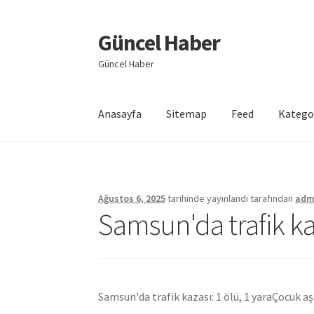
Güncel Haber
Dolaşıma
İçeriğe
geç
geç
Güncel Haber
Anasayfa
Sitemap
Feed
Katego
Giriş
Ağustos 6, 2025
tarihinde yayınlandı
tarafından
adm
Samsun'da trafik kaz
Samsun'da trafik kazası: 1 ölü, 1 yara
Çocuk aş