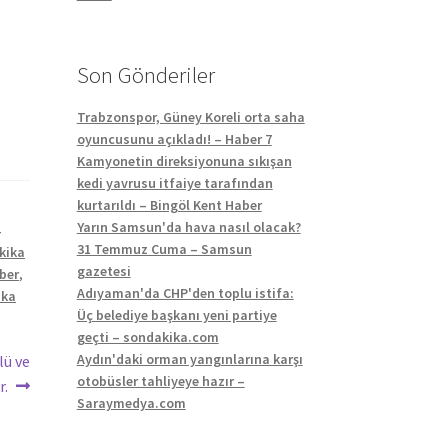
Son Gönderiler
Trabzonspor, Güney Koreli orta saha
oyuncusunu açıkladı! – Haber 7
Kamyonetin direksiyonuna sıkışan
kedi yavrusu itfaiye tarafından
kurtarıldı – Bingöl Kent Haber
Yarın Samsun'da hava nasıl olacak?
4
31 Temmuz Cuma – Samsun
kika
gazetesi
ber
,
Adıyaman'da CHP'den toplu istifa:
ika
Üç belediye başkanı yeni partiye
geçti – sondakika.com
Aydın'daki orman yangınlarına karşı
lü ve
otobüsler tahliyeye hazır –
r.
Saraymedya.com