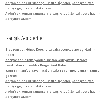
Adıyaman'da CHP'den toplu istifa: Üç belediye başkanı yeni
partiye geçti – sondakika.com
Aydın'daki orman yangınlarına karşı otobüsler tahliyeye hazır –
Saraymedya.com
Karışık Gönderiler
Trabzonspor, Güney Koreli orta saha oyuncusunu açıkladı! –
Haber 7
Kamyonetin direksiyonuna sıkışan kedi yavrusu itfaiye
tarafından kurtarıldı – Bingöl Kent Haber
Yarın Samsun'da hava nasıl olacak? 31 Temmuz Cuma – Samsun
gazetesi
Adıyaman'da CHP'den toplu istifa: Üç belediye başkanı yeni
partiye geçti – sondakika.com
Aydın'daki orman yangınlarına karşı otobüsler tahliyeye hazır –
Saraymedya.com