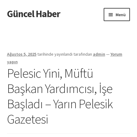
Güncel Haber
Dolaşıma
İçeriğe
Menü
geç
geç
Giriş
Ağustos 5, 2025
tarihinde yayınlandı
tarafından
admin
—
Yorum
yapın
Pelesic Yini, Müftü
Başkan Yardımcısı, İşe
Başladı – Yarın Pelesik
Gazetesi