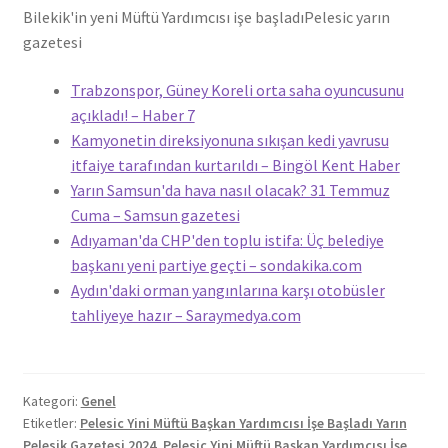
Bilekik'in yeni Müftü Yardımcısı işe başladı
Pelesic yarın
gazetesi
Trabzonspor, Güney Koreli orta saha oyuncusunu
açıkladı! – Haber 7
Kamyonetin direksiyonuna sıkışan kedi yavrusu
itfaiye tarafından kurtarıldı – Bingöl Kent Haber
Yarın Samsun'da hava nasıl olacak? 31 Temmuz
Cuma – Samsun gazetesi
Adıyaman'da CHP'den toplu istifa: Üç belediye
başkanı yeni partiye geçti – sondakika.com
Aydın'daki orman yangınlarına karşı otobüsler
tahliyeye hazır – Saraymedya.com
Kategori:
Genel
Etiketler:
Pelesic Yini Müftü Başkan Yardımcısı İşe Başladı Yarın
Pelesik Gazetesi 2024
,
Pelesic Yini Müftü Başkan Yardımcısı İşe