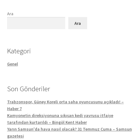
Ara
Ara
Kategori
Genel
Son Gönderiler
Trabzonspor, Güney Koreli orta saha oyuncusunu açıkladı! –
Haber 7
Kamyonetin direksiyonuna sıkışan kedi yavrusu itfaiye
tarafından kurtarıldı – Bingöl Kent Haber
Yarın Samsun'da hava nasıl olacak? 31 Temmuz Cuma – Samsun
gazetesi