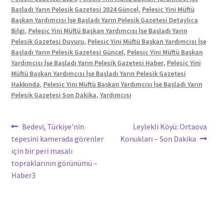
Başladı Yarın Pelesik Gazetesi 2024 Güncel
,
Pelesic Yini Müftü
Başkan Yardımcısı İşe Başladı Yarın Pelesik Gazetesi Detaylıca
Bilgi
,
Pelesic Yini Müftü Başkan Yardımcısı İşe Başladı Yarın
Pelesik Gazetesi Duyuru
,
Pelesic Yini Müftü Başkan Yardımcısı İşe
Başladı Yarın Pelesik Gazetesi Güncel
,
Pelesic Yini Müftü Başkan
Yardımcısı İşe Başladı Yarın Pelesik Gazetesi Haber
,
Pelesic Yini
Müftü Başkan Yardımcısı İşe Başladı Yarın Pelesik Gazetesi
Hakkında
,
Pelesic Yini Müftü Başkan Yardımcısı İşe Başladı Yarın
Pelesik Gazetesi Son Dakika
,
Yardımcısı
Yazı
Önceki
Sonraki
Bedevi, Türkiye'nin
Leylekli Köyü: Ortaova
yazı:
yazı:
tepesini kamerada görenler
Konukları – Son Dakika
gezinmesi
için bir peri masalı
topraklarının görünümü –
Haber3