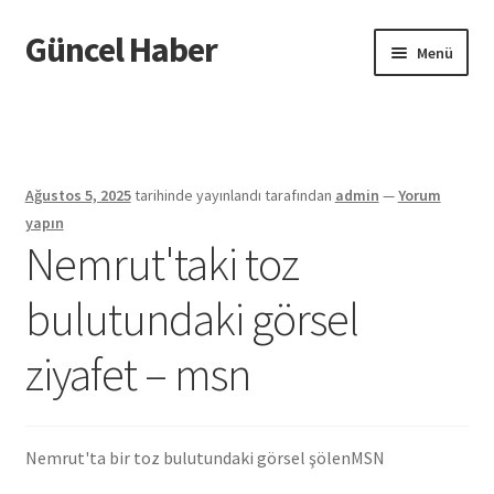
Güncel Haber
Dolaşıma
İçeriğe
Menü
geç
geç
Giriş
Ağustos 5, 2025
tarihinde yayınlandı
tarafından
admin
—
Yorum
yapın
Nemrut'taki toz
bulutundaki görsel
ziyafet – msn
Nemrut'ta bir toz bulutundaki görsel şölen
MSN