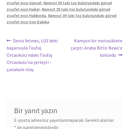
ziyafet msn Güncel
,
Nemrut 39 taki toz bulutundaki görsel
ziyafet msn Haber
,
Nemrut 39 taki toz bulutundaki görsel
ziyafet msn Hakkında
,
Nemrut 39 taki toz bulutundaki görsel
ziyafet msn Son Dakika
Yazı
Önceki
Sonraki
Deniz Yelmes, LGS'deki
Kamyon bir motosiklete
yazı:
yazı:
başarısıyla Toufaj
çarptı: Araba Bitlis News'e
gezinmesi
Ortaokulu'ndaki Toufaj
bölündü
Ortaokulu'na yerleşti –
çanakale olay
Bir yanıt yazın
E-posta adresiniz yayınlanmayacak.
Gerekli alanlar
*
ile işaretlenmişlerdir