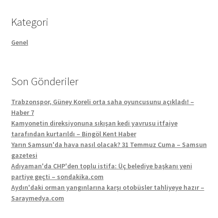
Kategori
Genel
Son Gönderiler
Trabzonspor, Güney Koreli orta saha oyuncusunu açıkladı! –
Haber 7
Kamyonetin direksiyonuna sıkışan kedi yavrusu itfaiye
tarafından kurtarıldı – Bingöl Kent Haber
Yarın Samsun'da hava nasıl olacak? 31 Temmuz Cuma – Samsun
gazetesi
Adıyaman'da CHP'den toplu istifa: Üç belediye başkanı yeni
partiye geçti – sondakika.com
Aydın'daki orman yangınlarına karşı otobüsler tahliyeye hazır –
Saraymedya.com