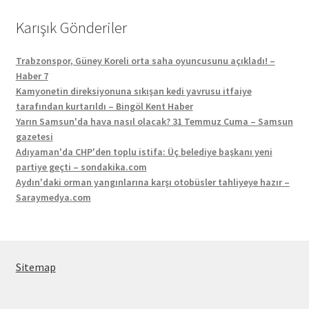
Karışık Gönderiler
Trabzonspor, Güney Koreli orta saha oyuncusunu açıkladı! –
Haber 7
Kamyonetin direksiyonuna sıkışan kedi yavrusu itfaiye
tarafından kurtarıldı – Bingöl Kent Haber
Yarın Samsun'da hava nasıl olacak? 31 Temmuz Cuma – Samsun
gazetesi
Adıyaman'da CHP'den toplu istifa: Üç belediye başkanı yeni
partiye geçti – sondakika.com
Aydın'daki orman yangınlarına karşı otobüsler tahliyeye hazır –
Saraymedya.com
Sitemap