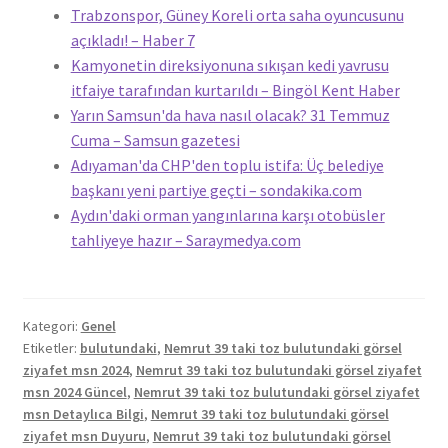
Trabzonspor, Güney Koreli orta saha oyuncusunu
açıkladı! – Haber 7
Kamyonetin direksiyonuna sıkışan kedi yavrusu
itfaiye tarafından kurtarıldı – Bingöl Kent Haber
Yarın Samsun'da hava nasıl olacak? 31 Temmuz
Cuma – Samsun gazetesi
Adıyaman'da CHP'den toplu istifa: Üç belediye
başkanı yeni partiye geçti – sondakika.com
Aydın'daki orman yangınlarına karşı otobüsler
tahliyeye hazır – Saraymedya.com
Kategori:
Genel
Etiketler:
bulutundaki
,
Nemrut 39 taki toz bulutundaki görsel
ziyafet msn 2024
,
Nemrut 39 taki toz bulutundaki görsel ziyafet
msn 2024 Güncel
,
Nemrut 39 taki toz bulutundaki görsel ziyafet
msn Detaylıca Bilgi
,
Nemrut 39 taki toz bulutundaki görsel
ziyafet msn Duyuru
,
Nemrut 39 taki toz bulutundaki görsel