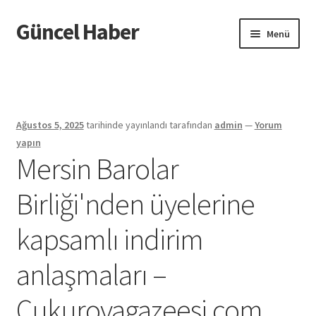
Güncel Haber
Dolaşıma
İçeriğe
Menü
geç
geç
Giriş
Ağustos 5, 2025
tarihinde yayınlandı
tarafından
admin
—
Yorum
yapın
Mersin Barolar
Birliği'nden üyelerine
kapsamlı indirim
anlaşmaları –
Cukurovagazeesi.com