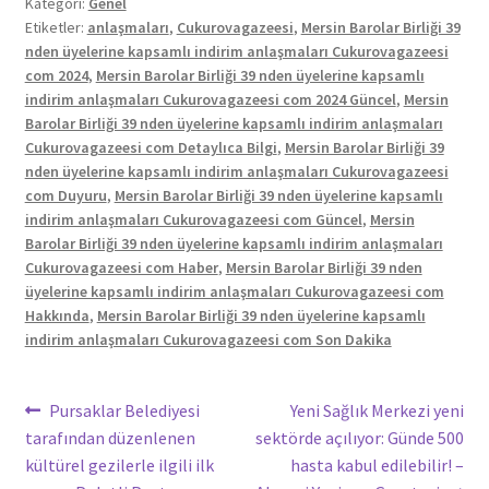
Kategori:
Genel
Etiketler:
anlaşmaları
,
Cukurovagazeesi
,
Mersin Barolar Birliği 39
nden üyelerine kapsamlı indirim anlaşmaları Cukurovagazeesi
com 2024
,
Mersin Barolar Birliği 39 nden üyelerine kapsamlı
indirim anlaşmaları Cukurovagazeesi com 2024 Güncel
,
Mersin
Barolar Birliği 39 nden üyelerine kapsamlı indirim anlaşmaları
Cukurovagazeesi com Detaylıca Bilgi
,
Mersin Barolar Birliği 39
nden üyelerine kapsamlı indirim anlaşmaları Cukurovagazeesi
com Duyuru
,
Mersin Barolar Birliği 39 nden üyelerine kapsamlı
indirim anlaşmaları Cukurovagazeesi com Güncel
,
Mersin
Barolar Birliği 39 nden üyelerine kapsamlı indirim anlaşmaları
Cukurovagazeesi com Haber
,
Mersin Barolar Birliği 39 nden
üyelerine kapsamlı indirim anlaşmaları Cukurovagazeesi com
Hakkında
,
Mersin Barolar Birliği 39 nden üyelerine kapsamlı
indirim anlaşmaları Cukurovagazeesi com Son Dakika
Yazı
Önceki
Sonraki
Pursaklar Belediyesi
Yeni Sağlık Merkezi yeni
yazı:
yazı:
tarafından düzenlenen
sektörde açılıyor: Günde 500
gezinmesi
kültürel gezilerle ilgili ilk
hasta kabul edilebilir! –