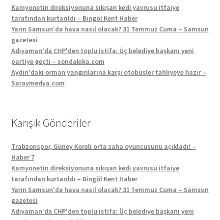
Kamyonetin direksiyonuna sıkışan kedi yavrusu itfaiye
tarafından kurtarıldı – Bingöl Kent Haber
Yarın Samsun'da hava nasıl olacak? 31 Temmuz Cuma – Samsun
gazetesi
Adıyaman'da CHP'den toplu istifa: Üç belediye başkanı yeni
partiye geçti – sondakika.com
Aydın'daki orman yangınlarına karşı otobüsler tahliyeye hazır –
Saraymedya.com
Karışık Gönderiler
Trabzonspor, Güney Koreli orta saha oyuncusunu açıkladı! –
Haber 7
Kamyonetin direksiyonuna sıkışan kedi yavrusu itfaiye
tarafından kurtarıldı – Bingöl Kent Haber
Yarın Samsun'da hava nasıl olacak? 31 Temmuz Cuma – Samsun
gazetesi
Adıyaman'da CHP'den toplu istifa: Üç belediye başkanı yeni