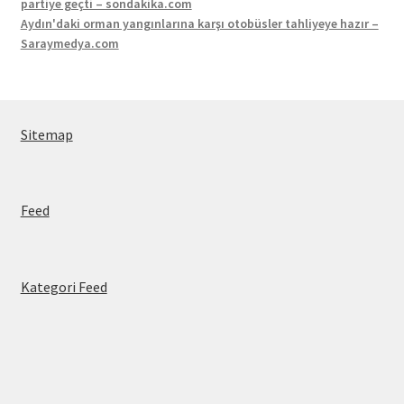
partiye geçti – sondakika.com
Aydın'daki orman yangınlarına karşı otobüsler tahliyeye hazır –
Saraymedya.com
Sitemap
Feed
Kategori Feed