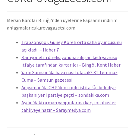
Mersin Barolar Birliği'nden üyelerine kapsamlı indirim
anlaşmaları
cukurovagazetsi.com
Trabzonspor, Güney Koreli orta saha oyuncusunu
açıkladı! – Haber 7
Kamyonetin direksiyonuna sıkışan kedi yavrusu
itfaiye tarafından kurtarıldı – Bingöl Kent Haber
Yarın Samsun'da hava nasıl olacak? 31 Temmuz
Cuma – Samsun gazetesi
Adıyaman'da CHP'den toplu istifa: Üç belediye
başkanı yeni partiye geçti – sondakika.com
Aydın'daki orman yangınlarına karşı otobüsler
tahliyeye hazır – Saraymedya.com