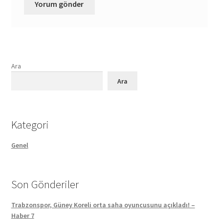
Ara
Ara
Kategori
Genel
Son Gönderiler
Trabzonspor, Güney Koreli orta saha oyuncusunu açıkladı! –
Haber 7