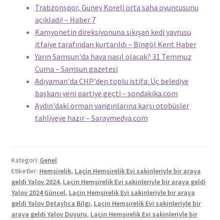
Trabzonspor, Güney Koreli orta saha oyuncusunu
açıkladı! – Haber 7
Kamyonetin direksiyonuna sıkışan kedi yavrusu
itfaiye tarafından kurtarıldı – Bingöl Kent Haber
Yarın Samsun'da hava nasıl olacak? 31 Temmuz
Cuma – Samsun gazetesi
Adıyaman'da CHP'den toplu istifa: Üç belediye
başkanı yeni partiye geçti – sondakika.com
Aydın'daki orman yangınlarına karşı otobüsler
tahliyeye hazır – Saraymedya.com
Kategori:
Genel
Etiketler:
Hemşirelik
,
Laçin Hemşirelik Evi sakinleriyle bir araya
geldi Yalov 2024
,
Laçin Hemşirelik Evi sakinleriyle bir araya geldi
Yalov 2024 Güncel
,
Laçin Hemşirelik Evi sakinleriyle bir araya
geldi Yalov Detaylıca Bilgi
,
Laçin Hemşirelik Evi sakinleriyle bir
araya geldi Yalov Duyuru
,
Laçin Hemşirelik Evi sakinleriyle bir