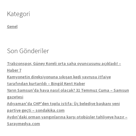
Kategori
Genel
Son Gönderiler
Trabzonspor, Güney Koreli orta saha oyuncusunu açıkladı! –
Haber 7
Kamyonetin direksiyonuna sıkışan kedi yavrusu itfaiye
tarafından kurtarıldı – Bingöl Kent Haber
Yarın Samsun'da hava nasıl olacak? 31 Temmuz Cuma – Samsun
gazetesi
Adıyaman'da CHP'den toplu istifa: Üç belediye başkanı yeni
partiye geçti – sondakika.com
Aydın'daki orman yangınlarına karşı otobüsler tahliyeye hazır –
Saraymedya.com