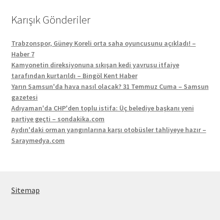
Karışık Gönderiler
Trabzonspor, Güney Koreli orta saha oyuncusunu açıkladı! –
Haber 7
Kamyonetin direksiyonuna sıkışan kedi yavrusu itfaiye
tarafından kurtarıldı – Bingöl Kent Haber
Yarın Samsun'da hava nasıl olacak? 31 Temmuz Cuma – Samsun
gazetesi
Adıyaman'da CHP'den toplu istifa: Üç belediye başkanı yeni
partiye geçti – sondakika.com
Aydın'daki orman yangınlarına karşı otobüsler tahliyeye hazır –
Saraymedya.com
Sitemap