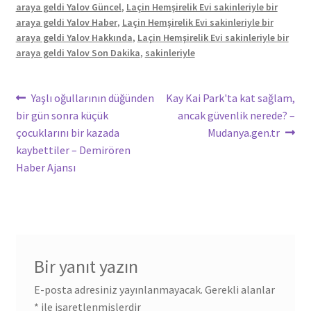
araya geldi Yalov Güncel
,
Laçin Hemşirelik Evi sakinleriyle bir
araya geldi Yalov Haber
,
Laçin Hemşirelik Evi sakinleriyle bir
araya geldi Yalov Hakkında
,
Laçin Hemşirelik Evi sakinleriyle bir
araya geldi Yalov Son Dakika
,
sakinleriyle
Yazı
Önceki
Sonraki
Yaşlı oğullarının düğünden
Kay Kai Park'ta kat sağlam,
yazı:
yazı:
bir gün sonra küçük
ancak güvenlik nerede? –
gezinmesi
çocuklarını bir kazada
Mudanya.gen.tr
kaybettiler – Demirören
Haber Ajansı
Bir yanıt yazın
E-posta adresiniz yayınlanmayacak.
Gerekli alanlar
*
ile işaretlenmişlerdir