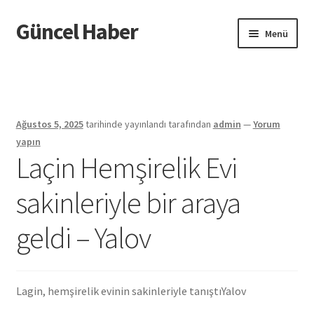
Güncel Haber
Dolaşıma
İçeriğe
Menü
geç
geç
Giriş
Ağustos 5, 2025
tarihinde yayınlandı
tarafından
admin
—
Yorum
yapın
Laçin Hemşirelik Evi
sakinleriyle bir araya
geldi – Yalov
Lagin, hemşirelik evinin sakinleriyle tanıştı
Yalov