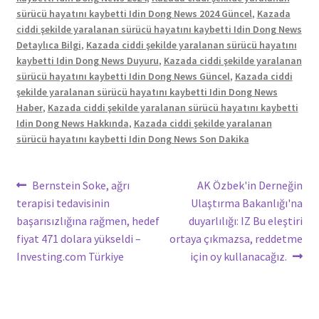
sürücü hayatını kaybetti Idin Dong News 2024 Güncel
,
Kazada
ciddi şekilde yaralanan sürücü hayatını kaybetti Idin Dong News
Detaylıca Bilgi
,
Kazada ciddi şekilde yaralanan sürücü hayatını
kaybetti Idin Dong News Duyuru
,
Kazada ciddi şekilde yaralanan
sürücü hayatını kaybetti Idin Dong News Güncel
,
Kazada ciddi
şekilde yaralanan sürücü hayatını kaybetti Idin Dong News
Haber
,
Kazada ciddi şekilde yaralanan sürücü hayatını kaybetti
Idin Dong News Hakkında
,
Kazada ciddi şekilde yaralanan
sürücü hayatını kaybetti Idin Dong News Son Dakika
Yazı
Önceki
Sonraki
Bernstein Soke, ağrı
AK Özbek'in Derneğin
yazı:
yazı:
terapisi tedavisinin
Ulaştırma Bakanlığı'na
gezinmesi
başarısızlığına rağmen, hedef
duyarlılığı: IZ Bu eleştiri
fiyat 471 dolara yükseldi –
ortaya çıkmazsa, reddetme
Investing.com Türkiye
için oy kullanacağız.