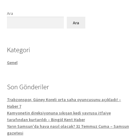
Ara
Ara
Kategori
Genel
Son Gönderiler
Trabzonspor, Güney Koreli orta saha oyuncusunu açıkladı! –
Haber 7
Kamyonetin direksiyonuna sıkışan kedi yavrusu itfaiye
tarafından kurtarıldı – Bingöl Kent Haber
Yarın Samsun'da hava nasıl olacak? 31 Temmuz Cuma – Samsun
gazetesi