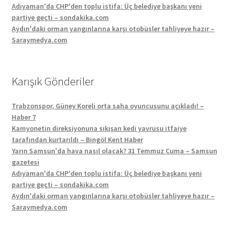
Adıyaman'da CHP'den toplu istifa: Üç belediye başkanı yeni
partiye geçti – sondakika.com
Aydın'daki orman yangınlarına karşı otobüsler tahliyeye hazır –
Saraymedya.com
Karışık Gönderiler
Trabzonspor, Güney Koreli orta saha oyuncusunu açıkladı! –
Haber 7
Kamyonetin direksiyonuna sıkışan kedi yavrusu itfaiye
tarafından kurtarıldı – Bingöl Kent Haber
Yarın Samsun'da hava nasıl olacak? 31 Temmuz Cuma – Samsun
gazetesi
Adıyaman'da CHP'den toplu istifa: Üç belediye başkanı yeni
partiye geçti – sondakika.com
Aydın'daki orman yangınlarına karşı otobüsler tahliyeye hazır –
Saraymedya.com