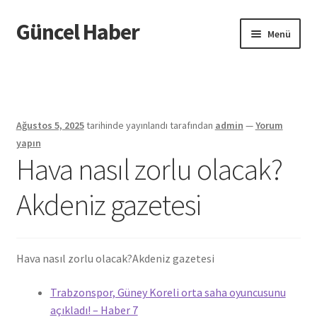
Güncel Haber
Dolaşıma
İçeriğe
Menü
geç
geç
Giriş
Ağustos 5, 2025
tarihinde yayınlandı
tarafından
admin
—
Yorum
yapın
Hava nasıl zorlu olacak?
Akdeniz gazetesi
Hava nasıl zorlu olacak?
Akdeniz gazetesi
Trabzonspor, Güney Koreli orta saha oyuncusunu
açıkladı! – Haber 7