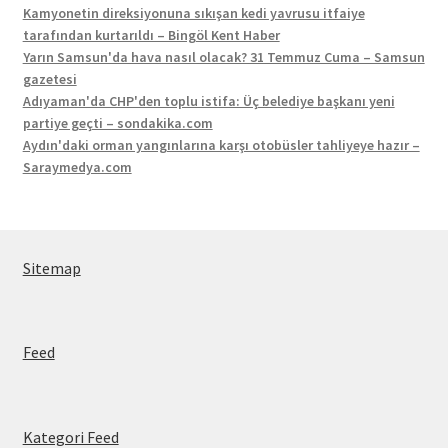
Kamyonetin direksiyonuna sıkışan kedi yavrusu itfaiye
tarafından kurtarıldı – Bingöl Kent Haber
Yarın Samsun'da hava nasıl olacak? 31 Temmuz Cuma – Samsun
gazetesi
Adıyaman'da CHP'den toplu istifa: Üç belediye başkanı yeni
partiye geçti – sondakika.com
Aydın'daki orman yangınlarına karşı otobüsler tahliyeye hazır –
Saraymedya.com
Sitemap
Feed
Kategori Feed