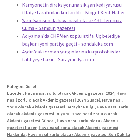
Kamyonetin direksiyonuna sıkışan kedi yavrusu
itfaiye tarafından kurtarıldı – Bingöl Kent Haber
Yarın Samsun'da hava nasıl olacak? 31 Temmuz
Cuma – Samsun gazetesi
Adıyaman'da CHP'den toplu istifa: Üç belediye
başkanı yeni partiye geçti – sondakika.com
Aydın'daki orman yangınlarına karşı otobüsler
tahliyeye hazır – Saraymedya.com
Kategori:
Genel
Etiketler:
Hava nasıl zorlu olacak Akdeniz gazetesi 2024
,
Hava
nasıl zorlu olacak Akdeniz gazetesi 2024 Güncel
,
Hava nasıl
zorlu olacak Akdeniz gazetesi Detaylıca Bilgi
,
Hava nasıl zorlu
olacak Akdeniz gazetesi Duyuru
,
Hava nasıl zorlu olacak
Akdeniz gazetesi Güncel
,
Hava nasıl zorlu olacak Akdeniz
gazetesi Haber
,
Hava nasıl zorlu olacak Akdeniz gazetesi
Hakkında
,
Hava nasıl zorlu olacak Akdeniz gazetesi Son Dakika