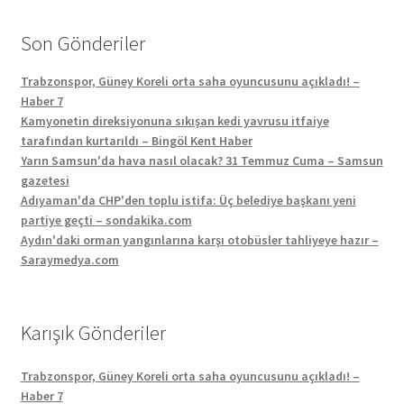
Son Gönderiler
Trabzonspor, Güney Koreli orta saha oyuncusunu açıkladı! –
Haber 7
Kamyonetin direksiyonuna sıkışan kedi yavrusu itfaiye
tarafından kurtarıldı – Bingöl Kent Haber
Yarın Samsun'da hava nasıl olacak? 31 Temmuz Cuma – Samsun
gazetesi
Adıyaman'da CHP'den toplu istifa: Üç belediye başkanı yeni
partiye geçti – sondakika.com
Aydın'daki orman yangınlarına karşı otobüsler tahliyeye hazır –
Saraymedya.com
Karışık Gönderiler
Trabzonspor, Güney Koreli orta saha oyuncusunu açıkladı! –
Haber 7