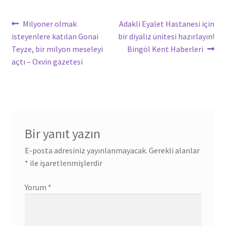
Yazı
Önceki
Sonraki
Milyoner olmak
Adakli Eyalet Hastanesi için
yazı:
yazı:
isteyenlere katılan Gonai
bir diyaliz ünitesi hazırlayın!
gezinmesi
Teyze, bir milyon meseleyi
Bingöl Kent Haberleri
açtı – Oxvin gazetesi
Bir yanıt yazın
E-posta adresiniz yayınlanmayacak.
Gerekli alanlar
*
ile işaretlenmişlerdir
Yorum
*