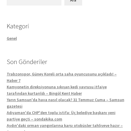
Kategori
Genel
Son Gönderiler
Trabzonspor, Güney Koreli orta saha oyuncusunu açıkladı! –
Haber 7
Kamyonetin direksiyonuna sıkışan kedi yavrusu itfaiye
tarafından kurtarıldı – Bingöl Kent Haber
Yarın Samsun'da hava nasıl olacak? 31 Temmuz Cuma – Samsun
gazetesi
Adıyaman'da CHP'den toplu istifa: Üç belediye başkanı yeni
partiye geçti – sondakika.com
Aydın'daki orman yangınlarına karşı otobüsler tahliyeye hazır –