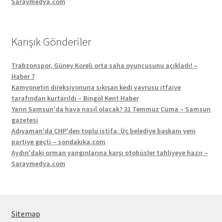
Saraymedya.com
Karışık Gönderiler
Trabzonspor, Güney Koreli orta saha oyuncusunu açıkladı! –
Haber 7
Kamyonetin direksiyonuna sıkışan kedi yavrusu itfaiye
tarafından kurtarıldı – Bingöl Kent Haber
Yarın Samsun'da hava nasıl olacak? 31 Temmuz Cuma – Samsun
gazetesi
Adıyaman'da CHP'den toplu istifa: Üç belediye başkanı yeni
partiye geçti – sondakika.com
Aydın'daki orman yangınlarına karşı otobüsler tahliyeye hazır –
Saraymedya.com
Sitemap