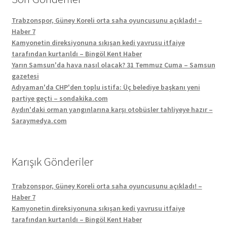
Trabzonspor, Güney Koreli orta saha oyuncusunu açıkladı! –
Haber 7
Kamyonetin direksiyonuna sıkışan kedi yavrusu itfaiye
tarafından kurtarıldı – Bingöl Kent Haber
Yarın Samsun'da hava nasıl olacak? 31 Temmuz Cuma – Samsun
gazetesi
Adıyaman'da CHP'den toplu istifa: Üç belediye başkanı yeni
partiye geçti – sondakika.com
Aydın'daki orman yangınlarına karşı otobüsler tahliyeye hazır –
Saraymedya.com
Karışık Gönderiler
Trabzonspor, Güney Koreli orta saha oyuncusunu açıkladı! –
Haber 7
Kamyonetin direksiyonuna sıkışan kedi yavrusu itfaiye
tarafından kurtarıldı – Bingöl Kent Haber