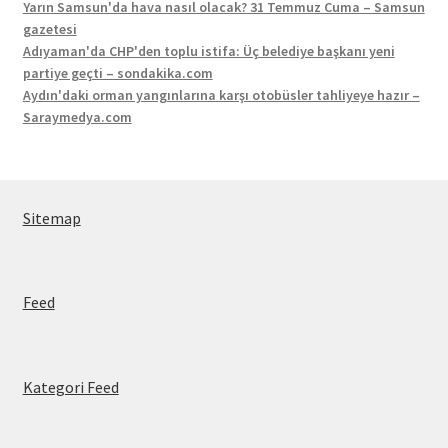
Yarın Samsun'da hava nasıl olacak? 31 Temmuz Cuma – Samsun
gazetesi
Adıyaman'da CHP'den toplu istifa: Üç belediye başkanı yeni
partiye geçti – sondakika.com
Aydın'daki orman yangınlarına karşı otobüsler tahliyeye hazır –
Saraymedya.com
Sitemap
Feed
Kategori Feed