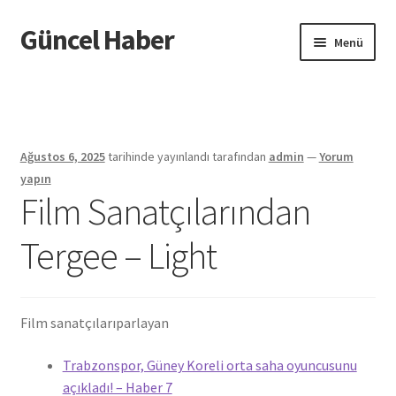
Güncel Haber
Dolaşıma
İçeriğe
Menü
geç
geç
Giriş
Ağustos 6, 2025
tarihinde yayınlandı
tarafından
admin
—
Yorum
yapın
Film Sanatçılarından
Tergee – Light
Film sanatçıları
parlayan
Trabzonspor, Güney Koreli orta saha oyuncusunu
açıkladı! – Haber 7