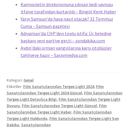
Kamyonetin direksiyonuna sıkışan kedi yavrusu
itfaiye tarafından kurtarıldı – Bingöl Kent Haber
Yarın Samsun'da hava nasıl olacak? 31 Temmuz
Cuma – Samsun gazetesi
Adıyaman'da CHP'den toplu istifa: Üç belediye
başkanı yeni partiye geçti – sondakika.com
Aydın'daki orman yangınlarına karşı otobüsler
tahliyeye hazır – Saraymedya.com
Kategori:
Genel
Etiketler:
Film Sanatçılarından Tergee Light 2024
,
Film
Sanatçılarından Tergee Light 2024 Güncel
,
Film Sanatçılarından
Tergee Light Detaylıca Bilgi
,
Film Sanatçılarından Tergee Light
Duyuru
,
Film Sanatçılarından Tergee Light Güncel
,
Film
Sanatçılarından Tergee Light Haber
,
Film Sanatçılarından
Tergee Light Hakkında
,
Film Sanatçılarından Tergee Light Son
Dakika
,
Sanatçılarından