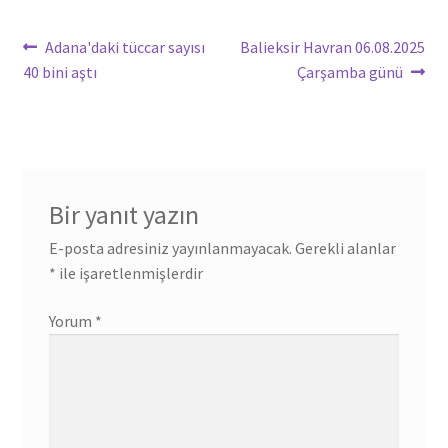
Yazı
Önceki
Sonraki
Adana'daki tüccar sayısı
Balieksir Havran 06.08.2025
yazı:
yazı:
40 bini aştı
Çarşamba günü
gezinmesi
Bir yanıt yazın
E-posta adresiniz yayınlanmayacak.
Gerekli alanlar
*
ile işaretlenmişlerdir
Yorum
*