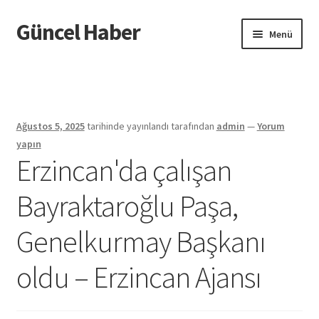
Güncel Haber
Dolaşıma
İçeriğe
Menü
geç
geç
Giriş
Ağustos 5, 2025
tarihinde yayınlandı
tarafından
admin
—
Yorum
yapın
Erzincan'da çalışan
Bayraktaroğlu Paşa,
Genelkurmay Başkanı
oldu – Erzincan Ajansı