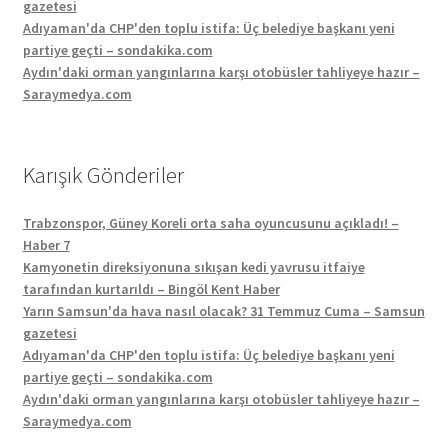
gazetesi
Adıyaman'da CHP'den toplu istifa: Üç belediye başkanı yeni
partiye geçti – sondakika.com
Aydın'daki orman yangınlarına karşı otobüsler tahliyeye hazır –
Saraymedya.com
Karışık Gönderiler
Trabzonspor, Güney Koreli orta saha oyuncusunu açıkladı! –
Haber 7
Kamyonetin direksiyonuna sıkışan kedi yavrusu itfaiye
tarafından kurtarıldı – Bingöl Kent Haber
Yarın Samsun'da hava nasıl olacak? 31 Temmuz Cuma – Samsun
gazetesi
Adıyaman'da CHP'den toplu istifa: Üç belediye başkanı yeni
partiye geçti – sondakika.com
Aydın'daki orman yangınlarına karşı otobüsler tahliyeye hazır –
Saraymedya.com