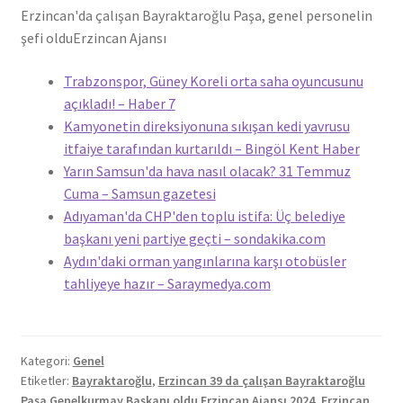
Erzincan'da çalışan Bayraktaroğlu Paşa, genel personelin
şefi oldu
Erzincan Ajansı
Trabzonspor, Güney Koreli orta saha oyuncusunu
açıkladı! – Haber 7
Kamyonetin direksiyonuna sıkışan kedi yavrusu
itfaiye tarafından kurtarıldı – Bingöl Kent Haber
Yarın Samsun'da hava nasıl olacak? 31 Temmuz
Cuma – Samsun gazetesi
Adıyaman'da CHP'den toplu istifa: Üç belediye
başkanı yeni partiye geçti – sondakika.com
Aydın'daki orman yangınlarına karşı otobüsler
tahliyeye hazır – Saraymedya.com
Kategori:
Genel
Etiketler:
Bayraktaroğlu
,
Erzincan 39 da çalışan Bayraktaroğlu
Paşa Genelkurmay Başkanı oldu Erzincan Ajansı 2024
,
Erzincan