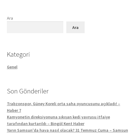
Ara
Ara
Kategori
Genel
Son Gönderiler
Trabzonspor, Güney Koreli orta saha oyuncusunu açıkladı! –
Haber 7
Kamyonetin direksiyonuna sıkışan kedi yavrusu itfaiye
tarafından kurtarıldı – Bingöl Kent Haber
Yarın Samsun'da hava nasıl olacak? 31 Temmuz Cuma – Samsun