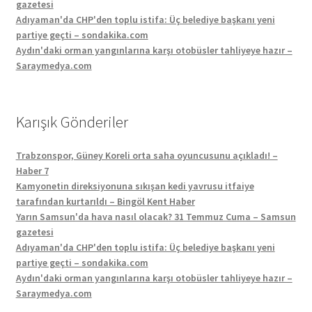
gazetesi
Adıyaman'da CHP'den toplu istifa: Üç belediye başkanı yeni
partiye geçti – sondakika.com
Aydın'daki orman yangınlarına karşı otobüsler tahliyeye hazır –
Saraymedya.com
Karışık Gönderiler
Trabzonspor, Güney Koreli orta saha oyuncusunu açıkladı! –
Haber 7
Kamyonetin direksiyonuna sıkışan kedi yavrusu itfaiye
tarafından kurtarıldı – Bingöl Kent Haber
Yarın Samsun'da hava nasıl olacak? 31 Temmuz Cuma – Samsun
gazetesi
Adıyaman'da CHP'den toplu istifa: Üç belediye başkanı yeni
partiye geçti – sondakika.com
Aydın'daki orman yangınlarına karşı otobüsler tahliyeye hazır –
Saraymedya.com