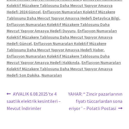
Kolektif Müzakere Tablosunu Daha Mevcut Yapıyor Amasya
Hedefi 2024 Güncel
,
Enflasyon Numaraları Kolektif Müzakere
Tablosunu Daha Mevcut Yapıyor Amasya Hedefi Detaylıca Bilgi
,
Enflasyon Numaraları Kolektif Müzakere Tablosunu Daha
Mevcut Yapıyor Amasya Hedefi Duyuru
,
Enflasyon Numaraları
Kolektif Müzakere Tablosunu Daha Mevcut Yapıyor Amasya
Hedefi Güncel
,
Enflasyon Numaraları Kolektif Müzakere
Tablosunu Daha Mevcut Yapıyor Amasya Hedefi Haber
,
Enflasyon Numaraları Kolektif Müzakere Tablosunu Daha
Mevcut Yapıyor Amasya Hedefi Hakkında
,
Enflasyon Numaraları
Kolektif Müzakere Tablosunu Daha Mevcut Yapıyor Amasya
Hedefi Son Dakika
,
Numaraları
Yazı
Önceki
Sonraki
AYVALIK 6.08.2025'te 4
YAHAR: “ Zincir pazarlarının
yazı:
yazı:
saatlik elektrik kesintileri –
fiyatı tüccarlardan sona
gezinmesi
Mevcut İndirimler
eriyor ' – Polatli Postasi