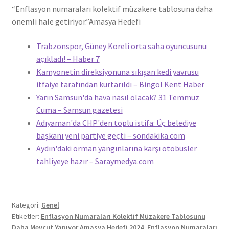
“Enflasyon numaraları kolektif müzakere tablosuna daha
önemli hale getiriyor.”
Amasya Hedefi
Trabzonspor, Güney Koreli orta saha oyuncusunu
açıkladı! – Haber 7
Kamyonetin direksiyonuna sıkışan kedi yavrusu
itfaiye tarafından kurtarıldı – Bingöl Kent Haber
Yarın Samsun'da hava nasıl olacak? 31 Temmuz
Cuma – Samsun gazetesi
Adıyaman'da CHP'den toplu istifa: Üç belediye
başkanı yeni partiye geçti – sondakika.com
Aydın'daki orman yangınlarına karşı otobüsler
tahliyeye hazır – Saraymedya.com
Kategori:
Genel
Etiketler:
Enflasyon Numaraları Kolektif Müzakere Tablosunu
Daha Mevcut Yapıyor Amasya Hedefi 2024
,
Enflasyon Numaraları