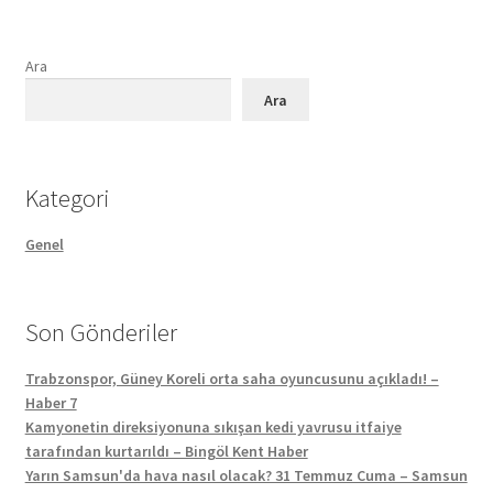
Ara
Ara
Kategori
Genel
Son Gönderiler
Trabzonspor, Güney Koreli orta saha oyuncusunu açıkladı! –
Haber 7
Kamyonetin direksiyonuna sıkışan kedi yavrusu itfaiye
tarafından kurtarıldı – Bingöl Kent Haber
Yarın Samsun'da hava nasıl olacak? 31 Temmuz Cuma – Samsun