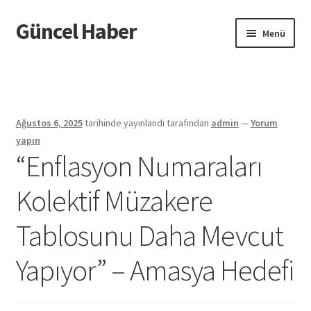
Güncel Haber
Dolaşıma
İçeriğe
Menü
geç
geç
Giriş
Ağustos 6, 2025
tarihinde yayınlandı
tarafından
admin
—
Yorum
yapın
“Enflasyon Numaraları
Kolektif Müzakere
Tablosunu Daha Mevcut
Yapıyor” – Amasya Hedefi