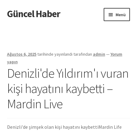
Güncel Haber
Dolaşıma
İçeriğe
Menü
geç
geç
Giriş
Ağustos 6, 2025
tarihinde yayınlandı
tarafından
admin
—
Yorum
yapın
Denizli'de Yıldırım'ı vuran
kişi hayatını kaybetti –
Mardin Live
Denizli'de şimşek olan kişi hayatını kaybetti
Mardin Life