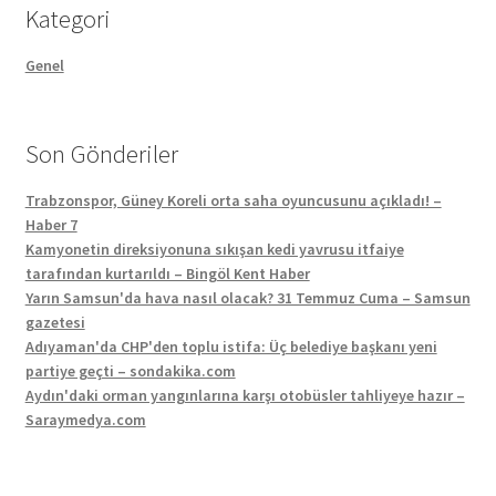
Kategori
Genel
Son Gönderiler
Trabzonspor, Güney Koreli orta saha oyuncusunu açıkladı! –
Haber 7
Kamyonetin direksiyonuna sıkışan kedi yavrusu itfaiye
tarafından kurtarıldı – Bingöl Kent Haber
Yarın Samsun'da hava nasıl olacak? 31 Temmuz Cuma – Samsun
gazetesi
Adıyaman'da CHP'den toplu istifa: Üç belediye başkanı yeni
partiye geçti – sondakika.com
Aydın'daki orman yangınlarına karşı otobüsler tahliyeye hazır –
Saraymedya.com