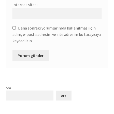
İnternet sitesi
Daha sonraki yorumlarımda kullanılması için
adım, e-posta adresim ve site adresim bu tarayıcıya
kaydedilsin.
Ara
Ara