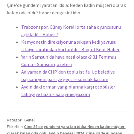
Çine'de gündemi yaratan iddia: Neden kadın müşteri olarak
kalan oda oldu?
Haber dengesini idin
Trabzonspor, Güney Koreli orta saha oyuncusunu
açıkladı! – Haber 7
Kamyonetin direksiyonuna sıkışan kedi yavrusu
itfaiye tarafından kurtarıldı – Bingöl Kent Haber
Yarın Samsun'da hava nasıl olacak? 31 Temmuz
Cuma – Samsun gazetesi
Adıyaman'da CHP'den toplu istifa: Üç belediye
başkanı yeni partiye geçti – sondakika.com
Aydın'daki orman yangınlarına karşı otobüsler
tahliyeye hazır – Saraymedya.com
Kategori:
Genel
Etiketler:
Çine 39 de gündemi yaratan iddia Neden kadın müşteri
olarak kalan oda oldu Aydin Dengesi 2024
,
Çine 39 de gündemi