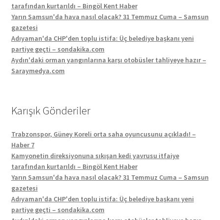
tarafından kurtarıldı – Bingöl Kent Haber
Yarın Samsun'da hava nasıl olacak? 31 Temmuz Cuma – Samsun
gazetesi
Adıyaman'da CHP'den toplu istifa: Üç belediye başkanı yeni
partiye geçti – sondakika.com
Aydın'daki orman yangınlarına karşı otobüsler tahliyeye hazır –
Saraymedya.com
Karışık Gönderiler
Trabzonspor, Güney Koreli orta saha oyuncusunu açıkladı! –
Haber 7
Kamyonetin direksiyonuna sıkışan kedi yavrusu itfaiye
tarafından kurtarıldı – Bingöl Kent Haber
Yarın Samsun'da hava nasıl olacak? 31 Temmuz Cuma – Samsun
gazetesi
Adıyaman'da CHP'den toplu istifa: Üç belediye başkanı yeni
partiye geçti – sondakika.com