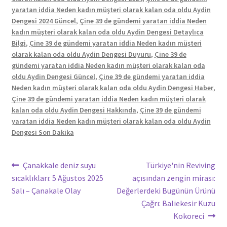
yaratan iddia Neden kadın müşteri olarak kalan oda oldu Aydin
Dengesi 2024 Güncel
,
Çine 39 de gündemi yaratan iddia Neden
kadın müşteri olarak kalan oda oldu Aydin Dengesi Detaylıca
Bilgi
,
Çine 39 de gündemi yaratan iddia Neden kadın müşteri
olarak kalan oda oldu Aydin Dengesi Duyuru
,
Çine 39 de
gündemi yaratan iddia Neden kadın müşteri olarak kalan oda
oldu Aydin Dengesi Güncel
,
Çine 39 de gündemi yaratan iddia
Neden kadın müşteri olarak kalan oda oldu Aydin Dengesi Haber
,
Çine 39 de gündemi yaratan iddia Neden kadın müşteri olarak
kalan oda oldu Aydin Dengesi Hakkında
,
Çine 39 de gündemi
yaratan iddia Neden kadın müşteri olarak kalan oda oldu Aydin
Dengesi Son Dakika
Yazı
Önceki
Sonraki
Çanakkale deniz suyu
Türkiye'nin Reviving
yazı:
yazı:
sıcaklıkları: 5 Ağustos 2025
açısından zengin mirası:
gezinmesi
Salı – Çanakale Olay
Değerlerdeki Bugünün Ürünü
Çağrı: Baliekesir Kuzu
Kokoreci