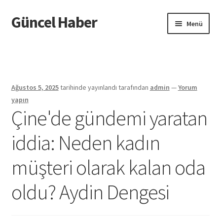
Güncel Haber
Dolaşıma
İçeriğe
Menü
geç
geç
Giriş
Ağustos 5, 2025
tarihinde yayınlandı
tarafından
admin
—
Yorum
yapın
Çine'de gündemi yaratan
iddia: Neden kadın
müşteri olarak kalan oda
oldu? Aydin Dengesi