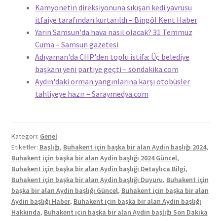
Kamyonetin direksiyonuna sıkışan kedi yavrusu
itfaiye tarafından kurtarıldı – Bingöl Kent Haber
Yarın Samsun'da hava nasıl olacak? 31 Temmuz
Cuma – Samsun gazetesi
Adıyaman'da CHP'den toplu istifa: Üç belediye
başkanı yeni partiye geçti – sondakika.com
Aydın'daki orman yangınlarına karşı otobüsler
tahliyeye hazır – Saraymedya.com
Kategori:
Genel
Etiketler:
Başlığı
,
Buhakent için başka bir alan Aydin başlığı 2024
,
Buhakent için başka bir alan Aydin başlığı 2024 Güncel
,
Buhakent için başka bir alan Aydin başlığı Detaylıca Bilgi
,
Buhakent için başka bir alan Aydin başlığı Duyuru
,
Buhakent için
başka bir alan Aydin başlığı Güncel
,
Buhakent için başka bir alan
Aydin başlığı Haber
,
Buhakent için başka bir alan Aydin başlığı
Hakkında
,
Buhakent için başka bir alan Aydin başlığı Son Dakika