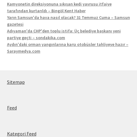
Kamyonetin direksiyonuna sıkışan kedi yavrusu itfaiye
tarafından kurtarıldı – Bingöl Kent Haber
Yarın Samsun'da hava nasıl olacak? 31 Temmuz Cuma – Samsun
gazetesi
Adıyaman'da CHP'den toplu istifa: Üç belediye başkanı yeni
partiye geçti – sondakika.com
Aydın'daki orman yangınlarına karşı otobüsler tahliyeye hazır –
Saraymedya.com
Sitemap
Feed
Kategori Feed