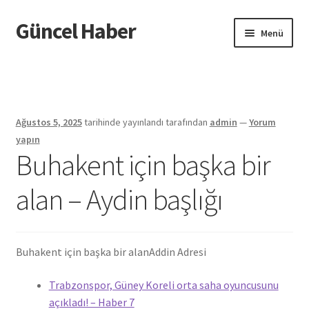
Güncel Haber
Dolaşıma
İçeriğe
Menü
geç
geç
Giriş
Ağustos 5, 2025
tarihinde yayınlandı
tarafından
admin
—
Yorum
yapın
Buhakent için başka bir
alan – Aydin başlığı
Buhakent için başka bir alan
Addin Adresi
Trabzonspor, Güney Koreli orta saha oyuncusunu
açıkladı! – Haber 7