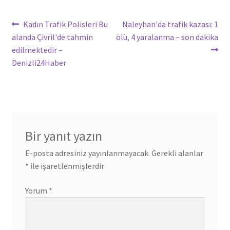
Yazı
Önceki
Sonraki
Kadın Trafik Polisleri Bu
Naleyhan'da trafik kazası: 1
yazı:
yazı:
alanda Çivril'de tahmin
ölü, 4 yaralanma – son dakika
gezinmesi
edilmektedir –
Denizli24Haber
Bir yanıt yazın
E-posta adresiniz yayınlanmayacak.
Gerekli alanlar
*
ile işaretlenmişlerdir
Yorum
*