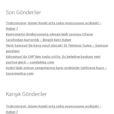
Son Gönderiler
Trabzonspor, Güney Koreli orta saha oyuncusunu açıkladı! –
Haber 7
Kamyonetin direksiyonuna sıkışan kedi yavrusu itfaiye
tarafından kurtarıldı – Bingöl Kent Haber
Yarın Samsun'da hava nasıl olacak? 31 Temmuz Cuma – Samsun
gazetesi
Adıyaman'da CHP'den toplu istifa: Üç belediye başkanı yeni
partiye geçti – sondakika.com
Aydın'daki orman yangınlarına karşı otobüsler tahliyeye hazır –
Saraymedya.com
Karışık Gönderiler
Trabzonspor, Güney Koreli orta saha oyuncusunu açıkladı! –
Haber 7