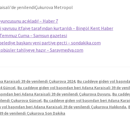
isali'de yenilendi
Çukurova Metropol
yuncusunu açıkladı! – Haber 7
 yavrusu itfaiye tarafından kurtarıldı – Bingöl Kent Haber
31 Temmuz Cuma – Samsun gazetesi
belediye başkanı yeni partiye geçti – sondakika.com
tobüsler tahliyeye hazır – Saraymedya.com
a Karaisali 39 de yenilendi Çukurova 2024
,
Bu caddeye giden yol başınd
24 Güncel
,
Bu caddeye giden yol başından beri Adana Karaisali 39 de yeni
aşından beri Adana Karaisali 39 de yenilendi Çukurova Duyuru
,
Bu cadde
nilendi Çukurova Güncel
,
Bu caddeye giden yol başından beri Adana Karai
 yol başından beri Adana Karaisali 39 de yenilendi Çukurova Hakkında
,
 39 de yenilendi Çukurova Son Dakika