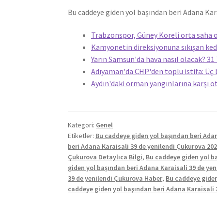
Bu caddeye giden yol başından beri Adana Kara
Trabzonspor, Güney Koreli orta saha o
Kamyonetin direksiyonuna sıkışan kedi
Yarın Samsun'da hava nasıl olacak? 
Adıyaman'da CHP'den toplu istifa: Üç 
Aydın'daki orman yangınlarına karşı o
Kategori:
Genel
Etiketler:
Bu caddeye giden yol başından beri Adan
beri Adana Karaisali 39 de yenilendi Çukurova 20
Çukurova Detaylıca Bilgi
,
Bu caddeye giden yol b
giden yol başından beri Adana Karaisali 39 de ye
39 de yenilendi Çukurova Haber
,
Bu caddeye giden
caddeye giden yol başından beri Adana Karaisali