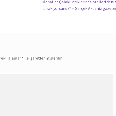
Sonraki
Manafjat Çolakli atıklarında otelleri deni
yazı:
bırakıyorsunuz? – Gerçek Akdeniz gazete
rekli alanlar
*
ile işaretlenmişlerdir