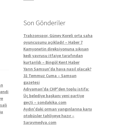
Son Gönderiler
Trabzonspor, Güney Koreli orta saha
oyuncusunu açıkladı! – Haber 7
Kamyonetin direksiyonuna sıkışan
kedi yavrusu itfaiye tarafından
kurtarıldı – Bingöl Kent Haber
Yarın Samsun'da hava nasıl olacak?
31 Temmuz Cuma – Samsun
gazetesi
an
Adıyaman'da CHP'den toplu istifa:
lendi
Üç belediye başkanı yeni partiye
ye
geçti – sondakika.com
sali
Aydın'daki orman yangınlarına karşı
Bu
otobüsler tahliyeye hazır –
Saraymedya.com