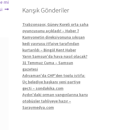
ze mi
Karışık Gönderiler
si
Trabzonspor, Güney Koreli orta saha
oyuncusunu açıkladı! – Haber 7
Kamyonetin direksiyonuna sıkışan
kedi yavrusu itfaiye tarafından
kurtarıldı – Bingöl Kent Haber
Yarın Samsun'da hava nasıl olacak?
31 Temmuz Cuma – Samsun
gazetesi
Adıyaman'da CHP'den toplu istifa:
Üç belediye başkanı yeni partiye
geçti – sondakika.com
Aydın'daki orman yangınlarına karşı
otobüsler tahliyeye hazır –
Saraymedya.com