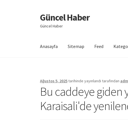
Güncel Haber
Dolaşıma
İçeriğe
geç
geç
Güncel Haber
Anasayfa
Sitemap
Feed
Katego
Giriş
Ağustos 5, 2025
tarihinde yayınlandı
tarafından
adm
Bu caddeye giden y
Karaisali'de yenile