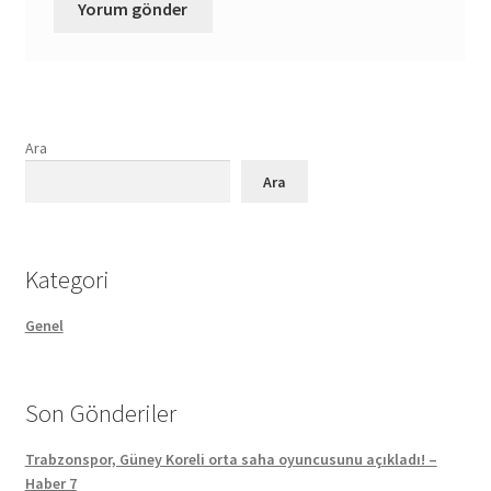
Ara
Ara
Kategori
Genel
Son Gönderiler
Trabzonspor, Güney Koreli orta saha oyuncusunu açıkladı! –
Haber 7