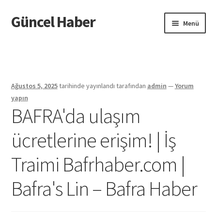
Güncel Haber
Dolaşıma
İçeriğe
Menü
geç
geç
Giriş
Ağustos 5, 2025
tarihinde yayınlandı
tarafından
admin
—
Yorum
yapın
BAFRA'da ulaşım
ücretlerine erişim! | İş
Traimi Bafrhaber.com |
Bafra's Lin – Bafra Haber