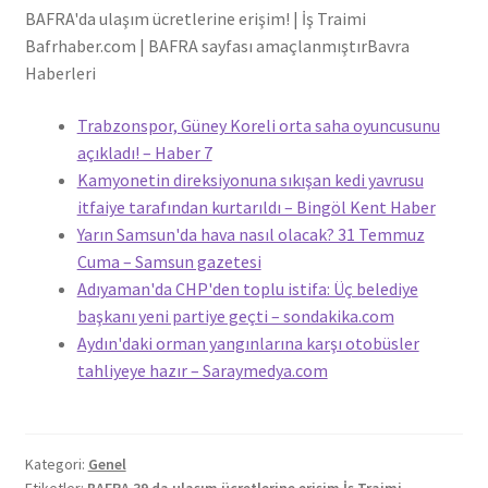
BAFRA'da ulaşım ücretlerine erişim! | İş Traimi
Bafrhaber.com | BAFRA sayfası amaçlanmıştır
Bavra
Haberleri
Trabzonspor, Güney Koreli orta saha oyuncusunu
açıkladı! – Haber 7
Kamyonetin direksiyonuna sıkışan kedi yavrusu
itfaiye tarafından kurtarıldı – Bingöl Kent Haber
Yarın Samsun'da hava nasıl olacak? 31 Temmuz
Cuma – Samsun gazetesi
Adıyaman'da CHP'den toplu istifa: Üç belediye
başkanı yeni partiye geçti – sondakika.com
Aydın'daki orman yangınlarına karşı otobüsler
tahliyeye hazır – Saraymedya.com
Kategori:
Genel