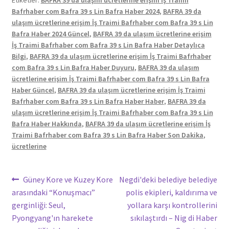
Etiketler:
BAFRA 39 da ulaşım ücretlerine erişim İş Traimi
Bafrhaber com Bafra 39 s Lin Bafra Haber 2024
,
BAFRA 39 da
ulaşım ücretlerine erişim İş Traimi Bafrhaber com Bafra 39 s Lin
Bafra Haber 2024 Güncel
,
BAFRA 39 da ulaşım ücretlerine erişim
İş Traimi Bafrhaber com Bafra 39 s Lin Bafra Haber Detaylıca
Bilgi
,
BAFRA 39 da ulaşım ücretlerine erişim İş Traimi Bafrhaber
com Bafra 39 s Lin Bafra Haber Duyuru
,
BAFRA 39 da ulaşım
ücretlerine erişim İş Traimi Bafrhaber com Bafra 39 s Lin Bafra
Haber Güncel
,
BAFRA 39 da ulaşım ücretlerine erişim İş Traimi
Bafrhaber com Bafra 39 s Lin Bafra Haber Haber
,
BAFRA 39 da
ulaşım ücretlerine erişim İş Traimi Bafrhaber com Bafra 39 s Lin
Bafra Haber Hakkında
,
BAFRA 39 da ulaşım ücretlerine erişim İş
Traimi Bafrhaber com Bafra 39 s Lin Bafra Haber Son Dakika
,
ücretlerine
Yazı
Önceki
Sonraki
Güney Kore ve Kuzey Kore
Negdi'deki belediye belediye
yazı:
yazı:
arasındaki “Konuşmacı”
polis ekipleri, kaldırıma ve
gezinmesi
gerginliği: Seul,
yollara karşı kontrollerini
Pyongyang'ın harekete
sıkılaştırdı – Nig di Haber