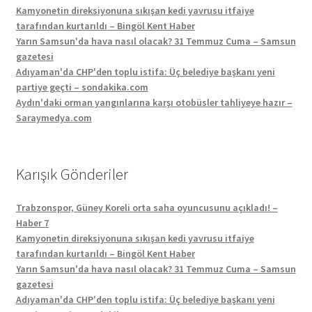
Kamyonetin direksiyonuna sıkışan kedi yavrusu itfaiye
tarafından kurtarıldı – Bingöl Kent Haber
Yarın Samsun'da hava nasıl olacak? 31 Temmuz Cuma – Samsun
gazetesi
Adıyaman'da CHP'den toplu istifa: Üç belediye başkanı yeni
partiye geçti – sondakika.com
Aydın'daki orman yangınlarına karşı otobüsler tahliyeye hazır –
Saraymedya.com
Karışık Gönderiler
Trabzonspor, Güney Koreli orta saha oyuncusunu açıkladı! –
Haber 7
Kamyonetin direksiyonuna sıkışan kedi yavrusu itfaiye
tarafından kurtarıldı – Bingöl Kent Haber
Yarın Samsun'da hava nasıl olacak? 31 Temmuz Cuma – Samsun
gazetesi
Adıyaman'da CHP'den toplu istifa: Üç belediye başkanı yeni