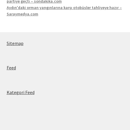
partiye geçti – sondakika.com
Aydın'daki orman yangınlarına karşı otobüsler tahliyeye hazır –
Saraymedya.com
Sitemap
Feed
Kategori Feed