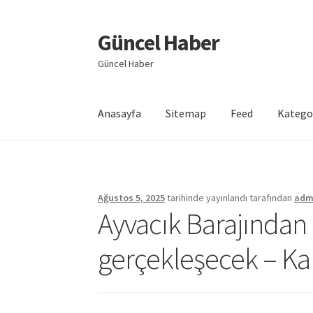
Güncel Haber
Dolaşıma
İçeriğe
geç
geç
Güncel Haber
Anasayfa
Sitemap
Feed
Katego
Giriş
Ağustos 5, 2025
tarihinde yayınlandı
tarafından
adm
Ayvacık Barajından
gerçekleşecek – Ka