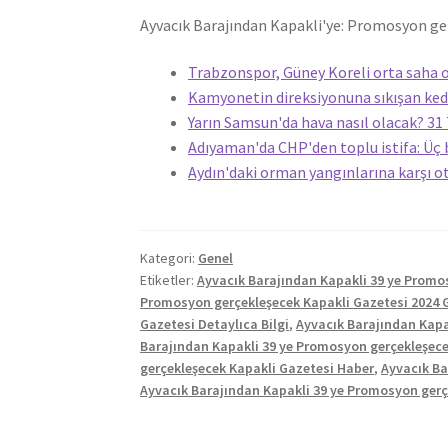
Ayvacık Barajından Kapakli'ye: Promosyon g
Trabzonspor, Güney Koreli orta saha o
Kamyonetin direksiyonuna sıkışan kedi
Yarın Samsun'da hava nasıl olacak? 
Adıyaman'da CHP'den toplu istifa: Üç 
Aydın'daki orman yangınlarına karşı o
Kategori:
Genel
Etiketler:
Ayvacık Barajından Kapakli 39 ye Promo
Promosyon gerçekleşecek Kapakli Gazetesi 2024 
Gazetesi Detaylıca Bilgi
,
Ayvacık Barajından Kapa
Barajından Kapakli 39 ye Promosyon gerçekleşece
gerçekleşecek Kapakli Gazetesi Haber
,
Ayvacık Ba
Ayvacık Barajından Kapakli 39 ye Promosyon gerç