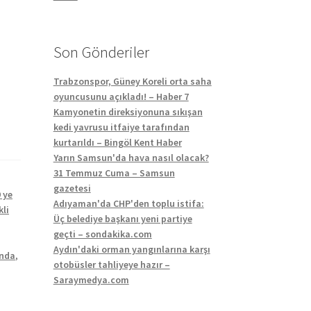
Son Gönderiler
Trabzonspor, Güney Koreli orta saha
oyuncusunu açıkladı! – Haber 7
Kamyonetin direksiyonuna sıkışan
kedi yavrusu itfaiye tarafından
kurtarıldı – Bingöl Kent Haber
Yarın Samsun'da hava nasıl olacak?
31 Temmuz Cuma – Samsun
gazetesi
 ye
Adıyaman'da CHP'den toplu istifa:
li
Üç belediye başkanı yeni partiye
geçti – sondakika.com
Aydın'daki orman yangınlarına karşı
ında
,
otobüsler tahliyeye hazır –
Saraymedya.com