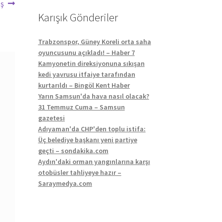
oş
Karışık Gönderiler
Trabzonspor, Güney Koreli orta saha
oyuncusunu açıkladı! – Haber 7
Kamyonetin direksiyonuna sıkışan
kedi yavrusu itfaiye tarafından
kurtarıldı – Bingöl Kent Haber
Yarın Samsun'da hava nasıl olacak?
31 Temmuz Cuma – Samsun
gazetesi
Adıyaman'da CHP'den toplu istifa:
Üç belediye başkanı yeni partiye
geçti – sondakika.com
Aydın'daki orman yangınlarına karşı
otobüsler tahliyeye hazır –
Saraymedya.com