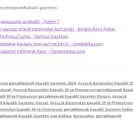
erçekleşecek
Kabakli gazetesi
yuncusunu açıkladı! – Haber 7
 yavrusu itfaiye tarafından kurtarıldı – Bingöl Kent Haber
31 Temmuz Cuma – Samsun gazetesi
belediye başkanı yeni partiye geçti – sondakika.com
tobüsler tahliyeye hazır – Saraymedya.com
syon gerçekleşecek Kapakli Gazetesi 2024
,
Ayvacık Barajından Kapakli 39
Güncel
,
Ayvacık Barajından Kapakli 39 ye Promosyon gerçekleşecek Kapak
kli 39 ye Promosyon gerçekleşecek Kapakli Gazetesi Duyuru
,
Ayvacık
k Kapakli Gazetesi Güncel
,
Ayvacık Barajından Kapakli 39 ye Promosyon
rajından Kapakli 39 ye Promosyon gerçekleşecek Kapakli Gazetesi Hakk
ekleşecek Kapakli Gazetesi Son Dakika
,
Barajından
,
gerçekleşecek