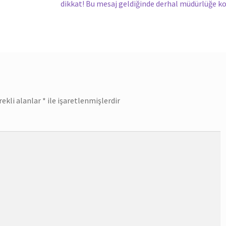
Sonraki
dikkat! Bu mesaj geldiğinde derhal müdürlüğe k
yazı:
rekli alanlar
*
ile işaretlenmişlerdir