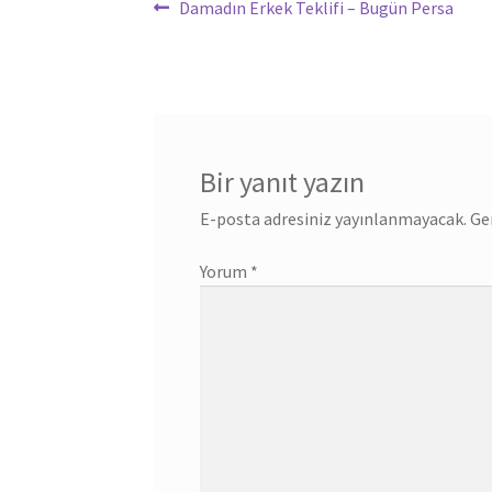
Yazı
Önceki
Damadın Erkek Teklifi – Bugün Persa
yazı:
gezinmesi
Bir yanıt yazın
E-posta adresiniz yayınlanmayacak.
Ge
Yorum
*