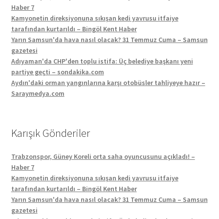
Haber 7
Kamyonetin direksiyonuna sıkışan kedi yavrusu itfaiye
tarafından kurtarıldı – Bingöl Kent Haber
Yarın Samsun'da hava nasıl olacak? 31 Temmuz Cuma – Samsun
gazetesi
Adıyaman'da CHP'den toplu istifa: Üç belediye başkanı yeni
partiye geçti – sondakika.com
Aydın'daki orman yangınlarına karşı otobüsler tahliyeye hazır –
Saraymedya.com
Karışık Gönderiler
Trabzonspor, Güney Koreli orta saha oyuncusunu açıkladı! –
Haber 7
Kamyonetin direksiyonuna sıkışan kedi yavrusu itfaiye
tarafından kurtarıldı – Bingöl Kent Haber
Yarın Samsun'da hava nasıl olacak? 31 Temmuz Cuma – Samsun
gazetesi