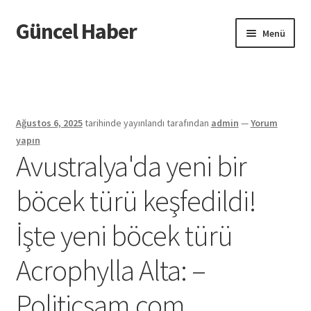
Güncel Haber
Dolaşıma
İçeriğe
Menü
geç
geç
Giriş
Ağustos 6, 2025
tarihinde yayınlandı
tarafından
admin
—
Yorum
yapın
Avustralya'da yeni bir
böcek türü keşfedildi!
İşte yeni böcek türü
Acrophylla Alta: –
Politicsam.com