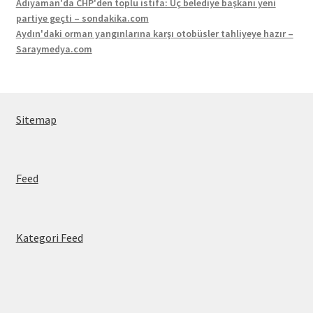
Adıyaman'da CHP'den toplu istifa: Üç belediye başkanı yeni
partiye geçti – sondakika.com
Aydın'daki orman yangınlarına karşı otobüsler tahliyeye hazır –
Saraymedya.com
Sitemap
Feed
Kategori Feed