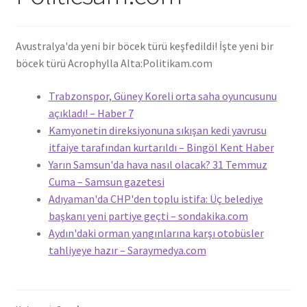
Avustralya'da yeni bir böcek türü keşfedildi! İşte yeni bir
böcek türü Acrophylla Alta:
Politikam.com
Trabzonspor, Güney Koreli orta saha oyuncusunu
açıkladı! – Haber 7
Kamyonetin direksiyonuna sıkışan kedi yavrusu
itfaiye tarafından kurtarıldı – Bingöl Kent Haber
Yarın Samsun'da hava nasıl olacak? 31 Temmuz
Cuma – Samsun gazetesi
Adıyaman'da CHP'den toplu istifa: Üç belediye
başkanı yeni partiye geçti – sondakika.com
Aydın'daki orman yangınlarına karşı otobüsler
tahliyeye hazır – Saraymedya.com