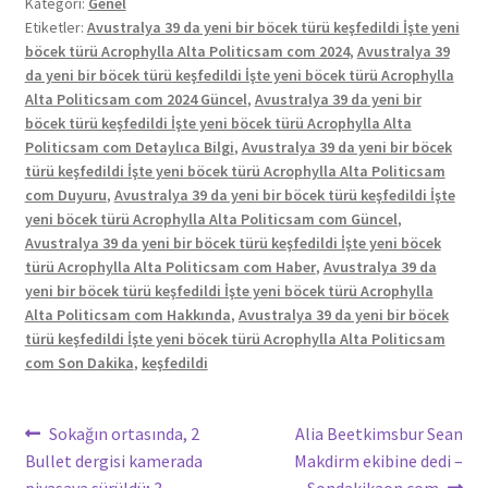
Kategori:
Genel
Etiketler:
Avustralya 39 da yeni bir böcek türü keşfedildi İşte yeni
böcek türü Acrophylla Alta Politicsam com 2024
,
Avustralya 39
da yeni bir böcek türü keşfedildi İşte yeni böcek türü Acrophylla
Alta Politicsam com 2024 Güncel
,
Avustralya 39 da yeni bir
böcek türü keşfedildi İşte yeni böcek türü Acrophylla Alta
Politicsam com Detaylıca Bilgi
,
Avustralya 39 da yeni bir böcek
türü keşfedildi İşte yeni böcek türü Acrophylla Alta Politicsam
com Duyuru
,
Avustralya 39 da yeni bir böcek türü keşfedildi İşte
yeni böcek türü Acrophylla Alta Politicsam com Güncel
,
Avustralya 39 da yeni bir böcek türü keşfedildi İşte yeni böcek
türü Acrophylla Alta Politicsam com Haber
,
Avustralya 39 da
yeni bir böcek türü keşfedildi İşte yeni böcek türü Acrophylla
Alta Politicsam com Hakkında
,
Avustralya 39 da yeni bir böcek
türü keşfedildi İşte yeni böcek türü Acrophylla Alta Politicsam
com Son Dakika
,
keşfedildi
Yazı
Önceki
Sonraki
Sokağın ortasında, 2
Alia Beetkimsbur Sean
yazı:
yazı:
Bullet dergisi kamerada
Makdirm ekibine dedi –
gezinmesi