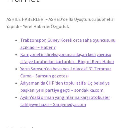
ASHILE HABERLERİ – ASHED'de İki Uyuşturucu Şüphelisi
Yapıldı – Yerel Haberler
Özgürlük
Trabzonspor, Güney Koreli orta saha oyuncusunu
açıkladı! – Haber 7
Kamyonetin direksiyonuna sıkışan kedi yavrusu
itfaiye tarafından kurtarıldı – Bingöl Kent Haber
Yarın Samsun'da hava nasıl olacak? 31 Temmuz
Cuma – Samsun gazetesi
Adıyaman'da CHP'den toplu istifa: Üç belediye
başkanı yeni partiye geçti – sondakika.com
Aydın'daki orman yangınlarına karşı otobüsler
tahliyeye hazır – Saraymedya.com