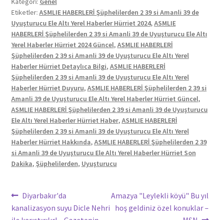
Kategori:
Genel
Etiketler:
ASMLIE HABERLERİ Şüphelilerden 2 39 si Amanli 39 de
Uyuşturucu Ele Altı Yerel Haberler Hürriet 2024
,
ASMLIE
HABERLERİ Şüphelilerden 2 39 si Amanli 39 de Uyuşturucu Ele Altı
Yerel Haberler Hürriet 2024 Güncel
,
ASMLIE HABERLERİ
Şüphelilerden 2 39 si Amanli 39 de Uyuşturucu Ele Altı Yerel
Haberler Hürriet Detaylıca Bilgi
,
ASMLIE HABERLERİ
Şüphelilerden 2 39 si Amanli 39 de Uyuşturucu Ele Altı Yerel
Haberler Hürriet Duyuru
,
ASMLIE HABERLERİ Şüphelilerden 2 39 si
Amanli 39 de Uyuşturucu Ele Altı Yerel Haberler Hürriet Güncel
,
ASMLIE HABERLERİ Şüphelilerden 2 39 si Amanli 39 de Uyuşturucu
Ele Altı Yerel Haberler Hürriet Haber
,
ASMLIE HABERLERİ
Şüphelilerden 2 39 si Amanli 39 de Uyuşturucu Ele Altı Yerel
Haberler Hürriet Hakkında
,
ASMLIE HABERLERİ Şüphelilerden 2 39
si Amanli 39 de Uyuşturucu Ele Altı Yerel Haberler Hürriet Son
Dakika
,
Şüphelilerden
,
Uyuşturucu
Yazı
Önceki
Sonraki
Diyarbakır'da
Amazya "Leylekli köyü" Bu yıl
yazı:
yazı:
kanalizasyon suyu Dicle Nehri
hoş geldiniz özel konuklar –
gezinmesi