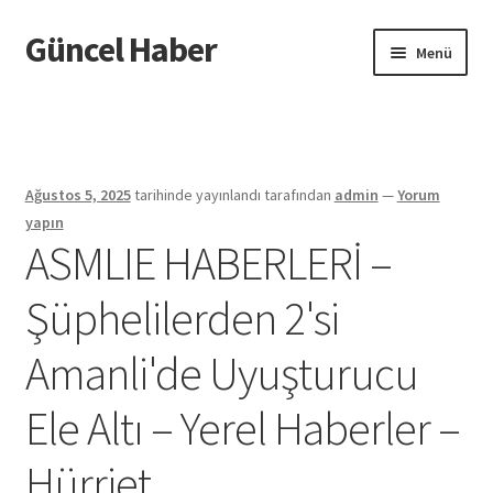
Güncel Haber
Dolaşıma
İçeriğe
Menü
geç
geç
Giriş
Ağustos 5, 2025
tarihinde yayınlandı
tarafından
admin
—
Yorum
yapın
ASMLIE HABERLERİ –
Şüphelilerden 2'si
Amanli'de Uyuşturucu
Ele Altı – Yerel Haberler –
Hürriet