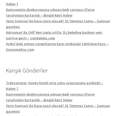
Haber 7
Kamyonetin direksiyonuna sıkışan kedi yavrusu itfaiye
tarafından kurtarıldı – Bingöl Kent Haber
Yarın Samsun'da hava nasıl olacak? 31 Temmuz Cuma – Samsun
gazetesi
Adıyaman'da CHP'den toplu istifa: Üç belediye başkanı yeni
partiye geçti – sondakika.com
Aydın'daki orman yangınlarına karşı otobüsler tahliyeye hazır –
Saraymedya.com
Karışık Gönderiler
Trabzonspor, Güney Koreli orta saha oyuncusunu açıkladı! –
Haber 7
Kamyonetin direksiyonuna sıkışan kedi yavrusu itfaiye
tarafından kurtarıldı – Bingöl Kent Haber
Yarın Samsun'da hava nasıl olacak? 31 Temmuz Cuma – Samsun
gazetesi