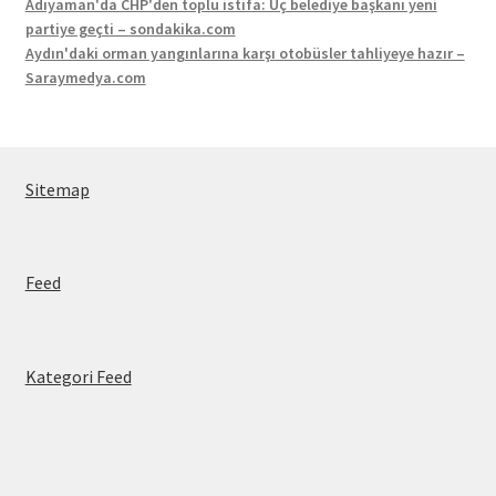
Adıyaman'da CHP'den toplu istifa: Üç belediye başkanı yeni
partiye geçti – sondakika.com
Aydın'daki orman yangınlarına karşı otobüsler tahliyeye hazır –
Saraymedya.com
Sitemap
Feed
Kategori Feed