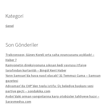
Kategori
Genel
Son Gönderiler
Trabzonspor, Güney Koreli orta saha oyuncusunu açıkladı! –
Haber 7
Kamyonetin direksiyonuna sıkışan kedi yavrusu itfaiye
tarafından kurtarıldı – Bingöl Kent Haber
Yarın Samsun'da hava nasıl olacak? 31 Temmuz Cuma – Samsun
gazetesi
Adıyaman'da CHP'den toplu istifa: Üç belediye başkanı yeni
partiye geçti – sondakika.com
Aydın'daki orman yangınlarına karşı otobüsler tahliyeye hazır –
Saraymedya.com