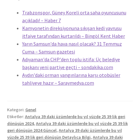
Trabzonspor, Güney Koreli orta saha oyuncusunu
açıkladı! – Haber 7
Kamyonetin direksiyonuna sıkışan kedi yavrusu
itfaiye tarafından kurtarıldı – Bingöl Kent Haber
Yarın Samsun'da hava nasıl olacak? 31 Temmuz
Cuma – Samsun gazetesi
Adıyaman'da CHP'den toplu istifa: Üç belediye
başkanı yeni partiye geçti – sondakika.com
Aydın'daki orman yangınlarına karşı otobüsler
tahliyeye hazır – Saraymedya.com
Kategori:
Genel
Etiketler:
Antalya 39 daki üzümlerde bu yıl yüzde 25 39 lik geri
dönüşün 2024
,
Antalya 39 daki üzümlerde bu yıl yüzde 25 39 lik
geri dönüşün 2024 Güncel
,
Antalya 39 daki üzümlerde bu yıl
yüzde 25 39 lik geri dönüşün Detaylıca Bilgi
,
Antalya 39 daki