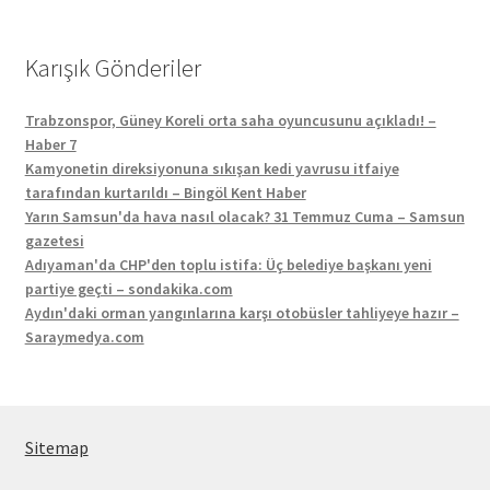
Karışık Gönderiler
Trabzonspor, Güney Koreli orta saha oyuncusunu açıkladı! –
Haber 7
Kamyonetin direksiyonuna sıkışan kedi yavrusu itfaiye
tarafından kurtarıldı – Bingöl Kent Haber
Yarın Samsun'da hava nasıl olacak? 31 Temmuz Cuma – Samsun
gazetesi
Adıyaman'da CHP'den toplu istifa: Üç belediye başkanı yeni
partiye geçti – sondakika.com
Aydın'daki orman yangınlarına karşı otobüsler tahliyeye hazır –
Saraymedya.com
Sitemap