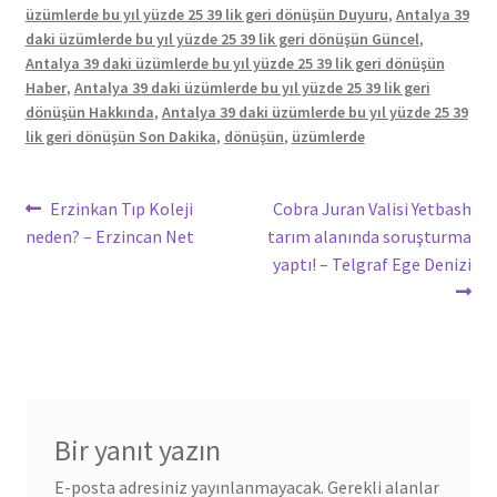
üzümlerde bu yıl yüzde 25 39 lik geri dönüşün Duyuru
,
Antalya 39
daki üzümlerde bu yıl yüzde 25 39 lik geri dönüşün Güncel
,
Antalya 39 daki üzümlerde bu yıl yüzde 25 39 lik geri dönüşün
Haber
,
Antalya 39 daki üzümlerde bu yıl yüzde 25 39 lik geri
dönüşün Hakkında
,
Antalya 39 daki üzümlerde bu yıl yüzde 25 39
lik geri dönüşün Son Dakika
,
dönüşün
,
üzümlerde
Yazı
Önceki
Sonraki
Erzinkan Tıp Koleji
Cobra Juran Valisi Yetbash
yazı:
yazı:
neden? – Erzincan Net
tarım alanında soruşturma
gezinmesi
yaptı! – Telgraf Ege Denizi
Bir yanıt yazın
E-posta adresiniz yayınlanmayacak.
Gerekli alanlar