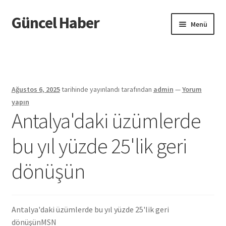
Güncel Haber
Dolaşıma
İçeriğe
Menü
geç
geç
Giriş
Ağustos 6, 2025
tarihinde yayınlandı
tarafından
admin
—
Yorum
yapın
Antalya'daki üzümlerde
bu yıl yüzde 25'lik geri
dönüşün
Antalya'daki üzümlerde bu yıl yüzde 25'lik geri
dönüşün
MSN