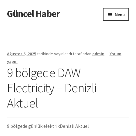
Güncel Haber
Dolaşıma
İçeriğe
Menü
geç
geç
Giriş
Ağustos 6, 2025
tarihinde yayınlandı
tarafından
admin
—
Yorum
yapın
9 bölgede DAW
Electricity – Denizli
Aktuel
9 bölgede günlük elektrik
Denizli Aktuel