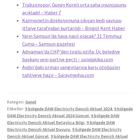
Trabzonspor, Güney Koreli orta saha oyuncusunu
açıkladı! – Haber 7
Kamyonetin direksiyonuna sıkışan kedi yavrusu
itfaiye tarafından kurtarıldı – Bingöl Kent Haber
Yarın Samsun'da hava nasıl olacak? 31 Temmuz
Cuma – Samsun gazetesi
Adıyaman'da CHP'den toplu istifa: Üç belediye
başkanı yeni partiye geçti – sondakika.com
Aydın'daki orman yangınlarına karşı otobüsler
tahliyeye hazır – Saraymedya.com
Kategori:
Genel
Etiketler:
9 bölgede DAW Electricity Denizli Aktuel 2024
,
9 bölgede
DAW Electricity Denizli Aktuel 2024 Güncel
,
9 bölgede DAW
Electricity Denizli Aktuel Detaylıca Bilgi
,
9 bölgede DAW
Electricity Denizli Aktuel Duyuru
,
9 bölgede DAW Electricity
Denizli Aktuel Güncel
,
9 bölgede DAW Electricity Denizli Aktuel