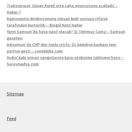
Trabzonspor, Güney Koreli orta saha oyuncusunu açıkladı! –
Haber 7
Kamyonetin direksiyonuna sıkışan kedi yavrusu itfaiye
tarafından kurtarıldı – Bingöl Kent Haber
Yarın Samsun'da hava nasıl olacak? 31 Temmuz Cuma – Samsun
gazetesi
Adıyaman'da CHP'den toplu istifa: Üç belediye başkanı yeni
partiye geçti – sondakika.com
Aydın'daki orman yangınlarına karşı otobüsler tahliyeye hazır –
Saraymedya.com
Sitemap
Feed