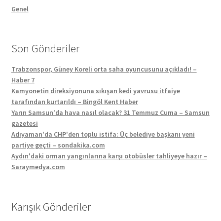
Genel
Son Gönderiler
Trabzonspor, Güney Koreli orta saha oyuncusunu açıkladı! –
Haber 7
Kamyonetin direksiyonuna sıkışan kedi yavrusu itfaiye
tarafından kurtarıldı – Bingöl Kent Haber
Yarın Samsun'da hava nasıl olacak? 31 Temmuz Cuma – Samsun
gazetesi
Adıyaman'da CHP'den toplu istifa: Üç belediye başkanı yeni
partiye geçti – sondakika.com
Aydın'daki orman yangınlarına karşı otobüsler tahliyeye hazır –
Saraymedya.com
Karışık Gönderiler