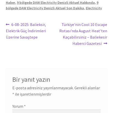
Haber
,
9 bölgede DAW Electricity Denizli Aktuel Hakkında
,
9
bölgede DAW Electricity Denizli Aktuel Son Dakika
,
Electricity
Yazı
Önceki
Sonraki
6-08-2025: Balieksir,
Türkiye'nin Cool 10 Escape
yazı:
yazı:
Elektrik Güç İndirimleri
Rotası'nda August Heat'ten
gezinmesi
Üzerine Savaştepe
Kaçabilirsiniz – Baliekesir
Haberci Gazetesi
Bir yanıt yazın
E-posta adresiniz yayınlanmayacak.
Gerekli alanlar
*
ile işaretlenmişlerdir
Yorum
*