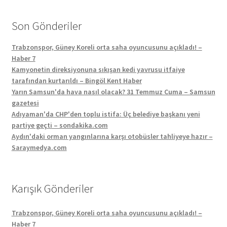
Son Gönderiler
Trabzonspor, Güney Koreli orta saha oyuncusunu açıkladı! –
Haber 7
Kamyonetin direksiyonuna sıkışan kedi yavrusu itfaiye
tarafından kurtarıldı – Bingöl Kent Haber
Yarın Samsun'da hava nasıl olacak? 31 Temmuz Cuma – Samsun
gazetesi
Adıyaman'da CHP'den toplu istifa: Üç belediye başkanı yeni
partiye geçti – sondakika.com
Aydın'daki orman yangınlarına karşı otobüsler tahliyeye hazır –
Saraymedya.com
Karışık Gönderiler
Trabzonspor, Güney Koreli orta saha oyuncusunu açıkladı! –
Haber 7