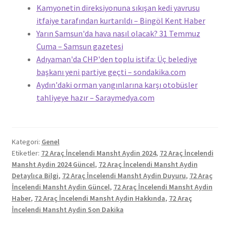
Kamyonetin direksiyonuna sıkışan kedi yavrusu
itfaiye tarafından kurtarıldı – Bingöl Kent Haber
Yarın Samsun'da hava nasıl olacak? 31 Temmuz
Cuma – Samsun gazetesi
Adıyaman'da CHP'den toplu istifa: Üç belediye
başkanı yeni partiye geçti – sondakika.com
Aydın'daki orman yangınlarına karşı otobüsler
tahliyeye hazır – Saraymedya.com
Kategori:
Genel
Etiketler:
72 Araç İncelendi Mansht Aydin 2024
,
72 Araç İncelendi
Mansht Aydin 2024 Güncel
,
72 Araç İncelendi Mansht Aydin
Detaylıca Bilgi
,
72 Araç İncelendi Mansht Aydin Duyuru
,
72 Araç
İncelendi Mansht Aydin Güncel
,
72 Araç İncelendi Mansht Aydin
Haber
,
72 Araç İncelendi Mansht Aydin Hakkında
,
72 Araç
İncelendi Mansht Aydin Son Dakika