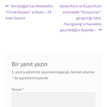
Yazı
Önceki
Sonraki
Dervişoğuk'tan Muhalefet
Güney Kore ve Kuzey Kore
yazı:
yazı:
“Ortak Başkan” a Davet – 24
arasındaki “Konuşmacı”
gezinmesi
Saat Gazete
gerginliği: Seul,
Pyongyang'ın harekete
geçmediğini duyurdu –
Bir yanıt yazın
E-posta adresiniz yayınlanmayacak.
Gerekli alanlar
*
ile işaretlenmişlerdir
Yorum
*