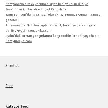
Kamyonetin direksiyonuna sıkışan kedi yavrusu itfaiye
tarafından kurtarıldı – Bingöl Kent Haber
Yarın Samsun'da hava nasıl olacak? 31 Temmuz Cuma – Samsun
gazetesi
Adıyaman'da CHP'den toplu istifa: Üç belediye başkanı yeni
partiye geçti – sondakika.com
Aydın'daki orman yangınlarına karşı otobüsler tahliyeye hazır –
Saraymedya.com
Sitemap
Feed
Kategori Feed