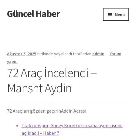
Güncel Haber
Dolaşıma
İçeriğe
Menü
geç
geç
Giriş
Ağustos 5, 2025
tarihinde yayınlandı
tarafından
admin
—
Yorum
yapın
72 Araç İncelendi –
Mansht Aydin
72 Araçları gözden geçirin
Addin Adresi
Trabzonspor, Güney Koreli orta saha oyuncusunu
açıkladı! – Haber 7