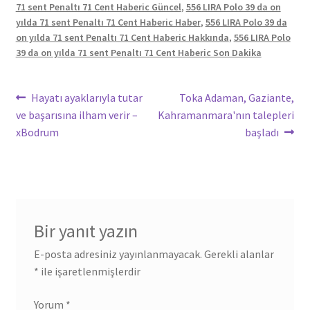
71 sent Penaltı 71 Cent Haberic Güncel
,
556 LIRA Polo 39 da on
yılda 71 sent Penaltı 71 Cent Haberic Haber
,
556 LIRA Polo 39 da
on yılda 71 sent Penaltı 71 Cent Haberic Hakkında
,
556 LIRA Polo
39 da on yılda 71 sent Penaltı 71 Cent Haberic Son Dakika
Yazı
Önceki
Sonraki
Hayatı ayaklarıyla tutar
Toka Adaman, Gaziante,
yazı:
yazı:
ve başarısına ilham verir –
Kahramanmara'nın talepleri
gezinmesi
xBodrum
başladı
Bir yanıt yazın
E-posta adresiniz yayınlanmayacak.
Gerekli alanlar
*
ile işaretlenmişlerdir
Yorum
*