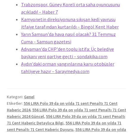
Trabzonspor, Güney Koreli orta saha oyuncusunu
açıkladı! – Haber 7
Kamyonetin direksiyonuna sıkışan kedi yavrusu
itfaiye tarafından kurtarıldı – Bingöl Kent Haber
Yarın Samsun'da hava nasıl olacak? 31 Temmuz
Cuma – Samsun gazetesi
Adıyaman'da CHP'den toplu istifa: Üç belediye
başkanı yeni partiye geçti – sondakika.com
Aydın'daki orman yangınlarına karşı otobüsler
tahliyeye hazır – Saraymedya.com
Kategori:
Genel
Etiketler:
556 LIRA Polo 39 da on yılda 71 sent Penaltı 71 Cent
Haberic 2024
,
556 LIRA Polo 39 da on yılda 71 sent Penaltı 71 Cent
Haberic 2024 Güncel
,
556 LIRA Polo 39 da on yılda 71 sent Penaltı
71 Cent Haberic Detaylıca Bilgi
,
556 LIRA Polo 39 da on yılda 71
sent Penaltı 71 Cent Haberic Duyuru
,
556 LIRA Polo 39 da on yılda