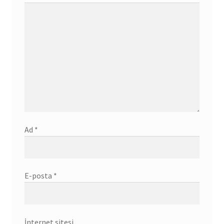
Ad
*
E-posta
*
İnternet sitesi