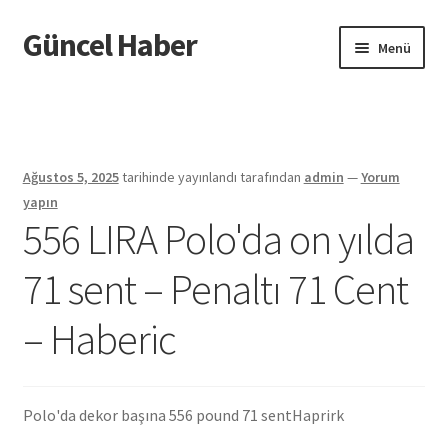
Güncel Haber
Dolaşıma
İçeriğe
Menü
geç
geç
Giriş
Ağustos 5, 2025
tarihinde yayınlandı
tarafından
admin
—
Yorum
yapın
556 LIRA Polo'da on yılda
71 sent – Penaltı 71 Cent
– Haberic
Polo'da dekor başına 556 pound 71 sent
Haprirk