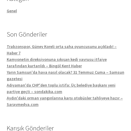
Genel
Son Gönderiler
Trabzonspor, Güney Koreli orta saha oyuncusunu açıkladı! –
Haber 7
Kamyonetin direksiyonuna sıkışan kedi yavrusu itfaiye
tarafından kurtarıldı – Bingöl Kent Haber
Yarın Samsun'da hava nasıl olacak? 31 Temmuz Cuma – Samsun
gazetesi
Adıyaman'da CHP'den toplu istifa: Üç belediye başkanı yeni
partiye geçti – sondakika.com
Aydın'daki orman yangınlarına karşı otobüsler tahliyeye hazır –
Saraymedya.com
Karışık Gönderiler