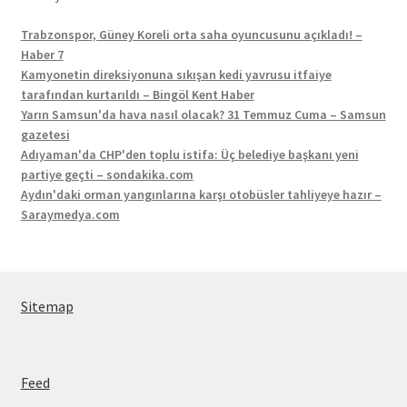
Trabzonspor, Güney Koreli orta saha oyuncusunu açıkladı! –
Haber 7
Kamyonetin direksiyonuna sıkışan kedi yavrusu itfaiye
tarafından kurtarıldı – Bingöl Kent Haber
Yarın Samsun'da hava nasıl olacak? 31 Temmuz Cuma – Samsun
gazetesi
Adıyaman'da CHP'den toplu istifa: Üç belediye başkanı yeni
partiye geçti – sondakika.com
Aydın'daki orman yangınlarına karşı otobüsler tahliyeye hazır –
Saraymedya.com
Sitemap
Feed