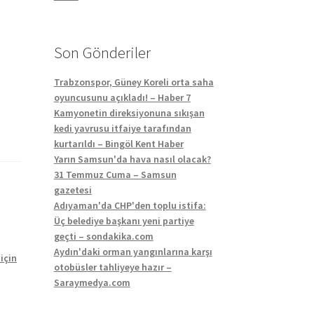
Son Gönderiler
Trabzonspor, Güney Koreli orta saha
oyuncusunu açıkladı! – Haber 7
Kamyonetin direksiyonuna sıkışan
kedi yavrusu itfaiye tarafından
kurtarıldı – Bingöl Kent Haber
Yarın Samsun'da hava nasıl olacak?
31 Temmuz Cuma – Samsun
gazetesi
Adıyaman'da CHP'den toplu istifa:
Üç belediye başkanı yeni partiye
geçti – sondakika.com
Aydın'daki orman yangınlarına karşı
için
otobüsler tahliyeye hazır –
Saraymedya.com