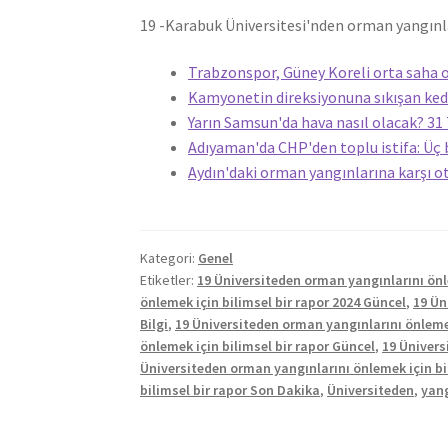
19 -Karabuk Üniversitesi'nden orman yangınla
Trabzonspor, Güney Koreli orta saha o
Kamyonetin direksiyonuna sıkışan kedi
Yarın Samsun'da hava nasıl olacak? 
Adıyaman'da CHP'den toplu istifa: Üç 
Aydın'daki orman yangınlarına karşı o
Kategori:
Genel
Etiketler:
19 Üniversiteden orman yangınlarını önle
önlemek için bilimsel bir rapor 2024 Güncel
,
19 Ün
Bilgi
,
19 Üniversiteden orman yangınlarını önlemek
önlemek için bilimsel bir rapor Güncel
,
19 Ünivers
Üniversiteden orman yangınlarını önlemek için bi
bilimsel bir rapor Son Dakika
,
Üniversiteden
,
yang