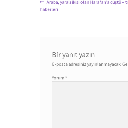
Yazı
Önceki
Araba, yaralı ikisi olan Harafan'a düştü – 
yazı:
haberleri
gezinmesi
Bir yanıt yazın
E-posta adresiniz yayınlanmayacak.
Ge
Yorum
*