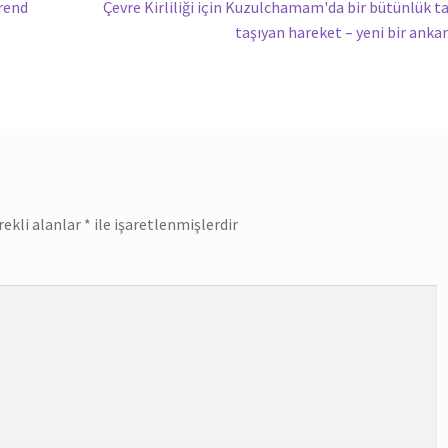
Sonraki
trend
Çevre Kirliliği için Kuzulchamam'da bir bütünlük t
yazı:
taşıyan hareket – yeni bir anka
rekli alanlar
*
ile işaretlenmişlerdir