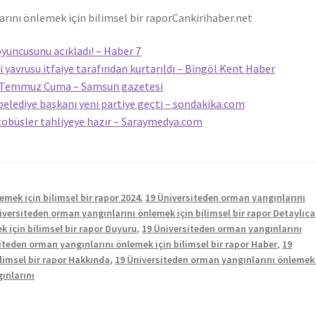
rını önlemek için bilimsel bir rapor
Cankirihaber.net
yuncusunu açıkladı! – Haber 7
 yavrusu itfaiye tarafından kurtarıldı – Bingöl Kent Haber
31 Temmuz Cuma – Samsun gazetesi
belediye başkanı yeni partiye geçti – sondakika.com
tobüsler tahliyeye hazır – Saraymedya.com
mek için bilimsel bir rapor 2024
,
19 Üniversiteden orman yangınlarını
iversiteden orman yangınlarını önlemek için bilimsel bir rapor Detaylıca
 için bilimsel bir rapor Duyuru
,
19 Üniversiteden orman yangınlarını
iteden orman yangınlarını önlemek için bilimsel bir rapor Haber
,
19
limsel bir rapor Hakkında
,
19 Üniversiteden orman yangınlarını önlemek 
ınlarını