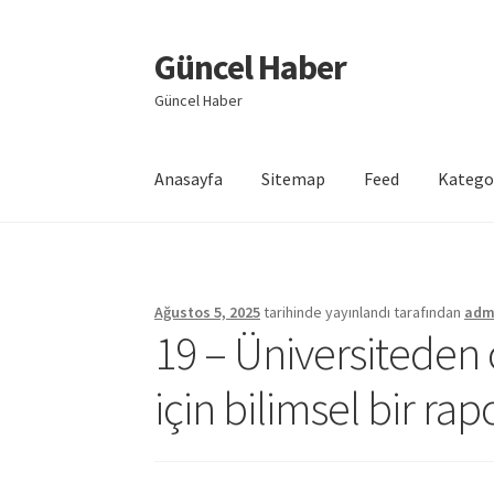
Güncel Haber
Dolaşıma
İçeriğe
geç
geç
Güncel Haber
Anasayfa
Sitemap
Feed
Katego
Giriş
Ağustos 5, 2025
tarihinde yayınlandı
tarafından
adm
19 – Üniversiteden
için bilimsel bir rap