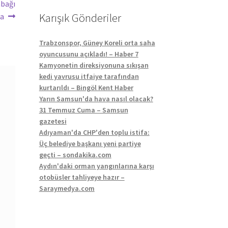
abağı
Karışık Gönderiler
ra
Trabzonspor, Güney Koreli orta saha
oyuncusunu açıkladı! – Haber 7
Kamyonetin direksiyonuna sıkışan
kedi yavrusu itfaiye tarafından
kurtarıldı – Bingöl Kent Haber
Yarın Samsun'da hava nasıl olacak?
31 Temmuz Cuma – Samsun
gazetesi
Adıyaman'da CHP'den toplu istifa:
Üç belediye başkanı yeni partiye
geçti – sondakika.com
Aydın'daki orman yangınlarına karşı
otobüsler tahliyeye hazır –
Saraymedya.com