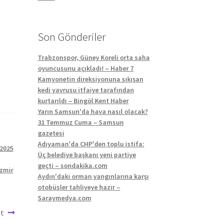
Son Gönderiler
Trabzonspor, Güney Koreli orta saha
oyuncusunu açıkladı! – Haber 7
Kamyonetin direksiyonuna sıkışan
kedi yavrusu itfaiye tarafından
kurtarıldı – Bingöl Kent Haber
Yarın Samsun'da hava nasıl olacak?
31 Temmuz Cuma – Samsun
gazetesi
Adıyaman'da CHP'den toplu istifa:
 2025
Üç belediye başkanı yeni partiye
t
geçti – sondakika.com
 zmir
Aydın'daki orman yangınlarına karşı
otobüsler tahliyeye hazır –
Saraymedya.com
et