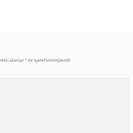
yazı:
rekli alanlar
*
ile işaretlenmişlerdir