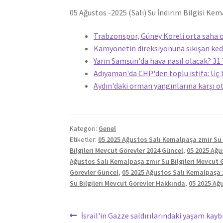
05 Ağustos -2025 (Salı) Su İndirim Bilgisi Ke
Trabzonspor, Güney Koreli orta saha o
Kamyonetin direksiyonuna sıkışan kedi
Yarın Samsun'da hava nasıl olacak? 
Adıyaman'da CHP'den toplu istifa: Üç 
Aydın'daki orman yangınlarına karşı o
Kategori:
Genel
Etiketler:
05 2025 Ağustos Salı Kemalpaşa zmir Su 
Bilgileri Mevcut Görevler 2024 Güncel
,
05 2025 Ağu
Ağustos Salı Kemalpaşa zmir Su Bilgileri Mevcut 
Görevler Güncel
,
05 2025 Ağustos Salı Kemalpaşa z
Su Bilgileri Mevcut Görevler Hakkında
,
05 2025 Ağ
Yazı
Önceki
İsrail'in Gazze saldırılarındaki yaşam kaybı