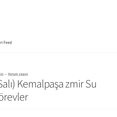
ri Feed
in
—
Yorum yapın
Salı) Kemalpaşa zmir Su
örevler