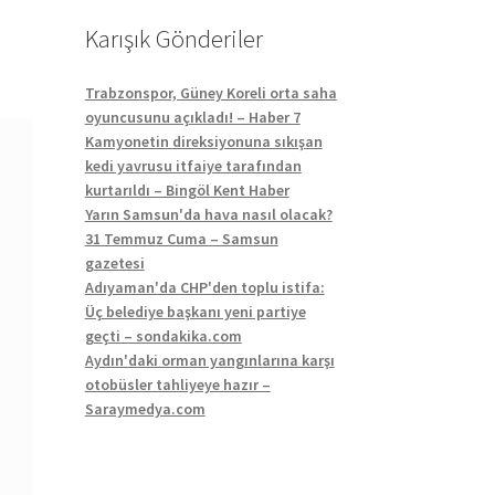
Karışık Gönderiler
Trabzonspor, Güney Koreli orta saha
oyuncusunu açıkladı! – Haber 7
Kamyonetin direksiyonuna sıkışan
kedi yavrusu itfaiye tarafından
kurtarıldı – Bingöl Kent Haber
Yarın Samsun'da hava nasıl olacak?
31 Temmuz Cuma – Samsun
gazetesi
Adıyaman'da CHP'den toplu istifa:
Üç belediye başkanı yeni partiye
geçti – sondakika.com
Aydın'daki orman yangınlarına karşı
otobüsler tahliyeye hazır –
Saraymedya.com