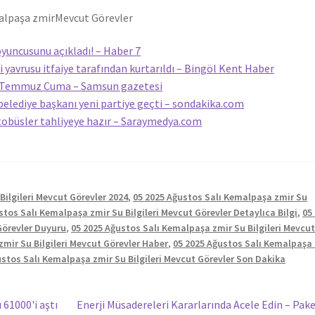
malpaşa zmir
Mevcut Görevler
yuncusunu açıkladı! – Haber 7
 yavrusu itfaiye tarafından kurtarıldı – Bingöl Kent Haber
31 Temmuz Cuma – Samsun gazetesi
belediye başkanı yeni partiye geçti – sondakika.com
tobüsler tahliyeye hazır – Saraymedya.com
Bilgileri Mevcut Görevler 2024
,
05 2025 Ağustos Salı Kemalpaşa zmir Su
stos Salı Kemalpaşa zmir Su Bilgileri Mevcut Görevler Detaylıca Bilgi
,
05
Görevler Duyuru
,
05 2025 Ağustos Salı Kemalpaşa zmir Su Bilgileri Mevcu
mir Su Bilgileri Mevcut Görevler Haber
,
05 2025 Ağustos Salı Kemalpaşa
ustos Salı Kemalpaşa zmir Su Bilgileri Mevcut Görevler Son Dakika
Sonraki
 61000'i aştı
Enerji Müsadereleri Kararlarında Acele Edin – Pak