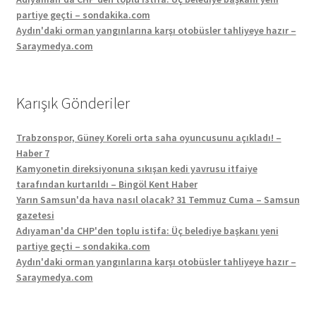
partiye geçti – sondakika.com
Aydın'daki orman yangınlarına karşı otobüsler tahliyeye hazır –
Saraymedya.com
Karışık Gönderiler
Trabzonspor, Güney Koreli orta saha oyuncusunu açıkladı! –
Haber 7
Kamyonetin direksiyonuna sıkışan kedi yavrusu itfaiye
tarafından kurtarıldı – Bingöl Kent Haber
Yarın Samsun'da hava nasıl olacak? 31 Temmuz Cuma – Samsun
gazetesi
Adıyaman'da CHP'den toplu istifa: Üç belediye başkanı yeni
partiye geçti – sondakika.com
Aydın'daki orman yangınlarına karşı otobüsler tahliyeye hazır –
Saraymedya.com