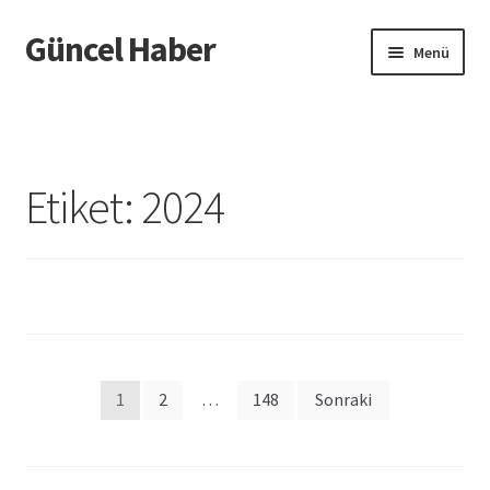
Güncel Haber
Dolaşıma
İçeriğe
Menü
geç
geç
Giriş
Etiket:
2024
Yazı
1
2
…
148
Sonraki
sayfalaması