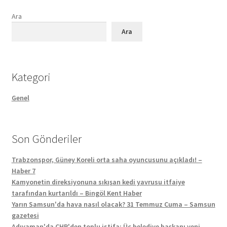
Ara
Ara
Kategori
Genel
Son Gönderiler
Trabzonspor, Güney Koreli orta saha oyuncusunu açıkladı! –
Haber 7
Kamyonetin direksiyonuna sıkışan kedi yavrusu itfaiye
tarafından kurtarıldı – Bingöl Kent Haber
Yarın Samsun'da hava nasıl olacak? 31 Temmuz Cuma – Samsun
gazetesi
Adıyaman'da CHP'den toplu istifa: Üç belediye başkanı yeni