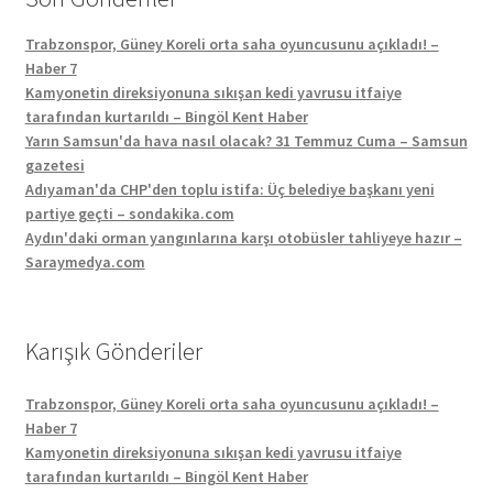
Trabzonspor, Güney Koreli orta saha oyuncusunu açıkladı! –
Haber 7
Kamyonetin direksiyonuna sıkışan kedi yavrusu itfaiye
tarafından kurtarıldı – Bingöl Kent Haber
Yarın Samsun'da hava nasıl olacak? 31 Temmuz Cuma – Samsun
gazetesi
Adıyaman'da CHP'den toplu istifa: Üç belediye başkanı yeni
partiye geçti – sondakika.com
Aydın'daki orman yangınlarına karşı otobüsler tahliyeye hazır –
Saraymedya.com
Karışık Gönderiler
Trabzonspor, Güney Koreli orta saha oyuncusunu açıkladı! –
Haber 7
Kamyonetin direksiyonuna sıkışan kedi yavrusu itfaiye
tarafından kurtarıldı – Bingöl Kent Haber