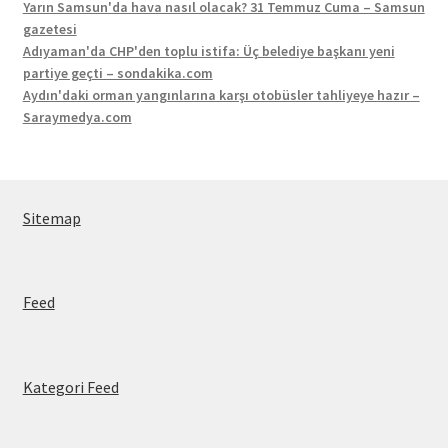
Yarın Samsun'da hava nasıl olacak? 31 Temmuz Cuma – Samsun
gazetesi
Adıyaman'da CHP'den toplu istifa: Üç belediye başkanı yeni
partiye geçti – sondakika.com
Aydın'daki orman yangınlarına karşı otobüsler tahliyeye hazır –
Saraymedya.com
Sitemap
Feed
Kategori Feed