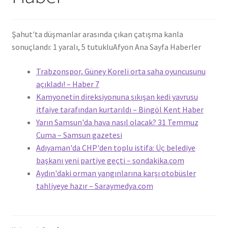
Şahut'ta düşmanlar arasında çıkan çatışma kanla
sonuçlandı: 1 yaralı, 5 tutuklu
Afyon Ana Sayfa Haberler
Trabzonspor, Güney Koreli orta saha oyuncusunu
açıkladı! – Haber 7
Kamyonetin direksiyonuna sıkışan kedi yavrusu
itfaiye tarafından kurtarıldı – Bingöl Kent Haber
Yarın Samsun'da hava nasıl olacak? 31 Temmuz
Cuma – Samsun gazetesi
Adıyaman'da CHP'den toplu istifa: Üç belediye
başkanı yeni partiye geçti – sondakika.com
Aydın'daki orman yangınlarına karşı otobüsler
tahliyeye hazır – Saraymedya.com