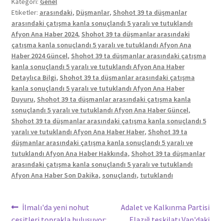
Kategori:
Genel
Etiketler:
arasındaki
,
Düşmanlar
,
Shohot 39 ta düşmanlar
arasındaki çatışma kanla sonuçlandı 5 yaralı ve tutuklandı
Afyon Ana Haber 2024
,
Shohot 39 ta düşmanlar arasındaki
çatışma kanla sonuçlandı 5 yaralı ve tutuklandı Afyon Ana
Haber 2024 Güncel
,
Shohot 39 ta düşmanlar arasındaki çatışma
kanla sonuçlandı 5 yaralı ve tutuklandı Afyon Ana Haber
Detaylıca Bilgi
,
Shohot 39 ta düşmanlar arasındaki çatışma
kanla sonuçlandı 5 yaralı ve tutuklandı Afyon Ana Haber
Duyuru
,
Shohot 39 ta düşmanlar arasındaki çatışma kanla
sonuçlandı 5 yaralı ve tutuklandı Afyon Ana Haber Güncel
,
Shohot 39 ta düşmanlar arasındaki çatışma kanla sonuçlandı 5
yaralı ve tutuklandı Afyon Ana Haber Haber
,
Shohot 39 ta
düşmanlar arasındaki çatışma kanla sonuçlandı 5 yaralı ve
tutuklandı Afyon Ana Haber Hakkında
,
Shohot 39 ta düşmanlar
arasındaki çatışma kanla sonuçlandı 5 yaralı ve tutuklandı
Afyon Ana Haber Son Dakika
,
sonuçlandı
,
tutuklandı
Yazı
Önceki
Sonraki
İlmalı'da yeni nohut
Adalet ve Kalkınma Partisi
yazı:
yazı:
çeşitleri toprakla buluşuyor:
Elazığ teşkilatı Van'daki