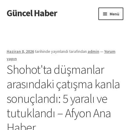
Güncel Haber
Dolaşıma
İçeriğe
Menü
geç
geç
Giriş
Haziran 8, 2026
tarihinde yayınlandı
tarafından
admin
—
Yorum
yapın
Shohot'ta düşmanlar
arasındaki çatışma kanla
sonuçlandı: 5 yaralı ve
tutuklandı – Afyon Ana
Haber