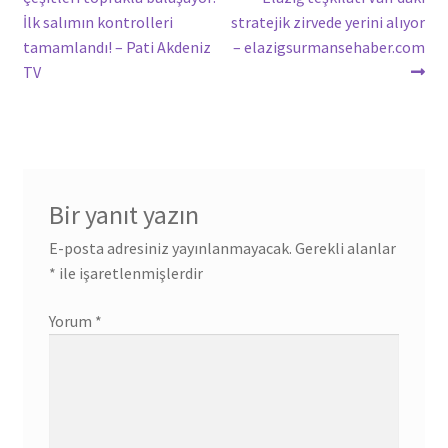
gezinmesi
İlk salımın kontrolleri
stratejik zirvede yerini alıyor
tamamlandı! – Pati Akdeniz
– elazigsurmansehaber.com
TV
Bir yanıt yazın
E-posta adresiniz yayınlanmayacak.
Gerekli alanlar
*
ile işaretlenmişlerdir
Yorum
*