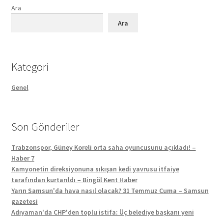
Ara
Ara
Kategori
Genel
Son Gönderiler
Trabzonspor, Güney Koreli orta saha oyuncusunu açıkladı! –
Haber 7
Kamyonetin direksiyonuna sıkışan kedi yavrusu itfaiye
tarafından kurtarıldı – Bingöl Kent Haber
Yarın Samsun'da hava nasıl olacak? 31 Temmuz Cuma – Samsun
gazetesi
Adıyaman'da CHP'den toplu istifa: Üç belediye başkanı yeni