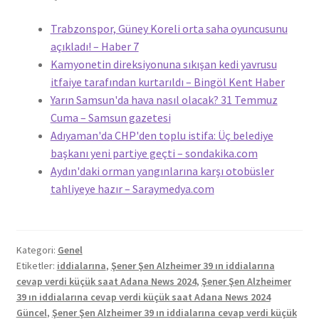
Trabzonspor, Güney Koreli orta saha oyuncusunu
açıkladı! – Haber 7
Kamyonetin direksiyonuna sıkışan kedi yavrusu
itfaiye tarafından kurtarıldı – Bingöl Kent Haber
Yarın Samsun'da hava nasıl olacak? 31 Temmuz
Cuma – Samsun gazetesi
Adıyaman'da CHP'den toplu istifa: Üç belediye
başkanı yeni partiye geçti – sondakika.com
Aydın'daki orman yangınlarına karşı otobüsler
tahliyeye hazır – Saraymedya.com
Kategori:
Genel
Etiketler:
iddialarına
,
Şener Şen Alzheimer 39 ın iddialarına
cevap verdi küçük saat Adana News 2024
,
Şener Şen Alzheimer
39 ın iddialarına cevap verdi küçük saat Adana News 2024
Güncel
,
Şener Şen Alzheimer 39 ın iddialarına cevap verdi küçük