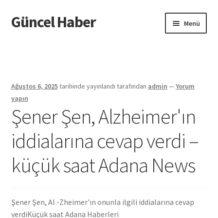
Güncel Haber
Dolaşıma
İçeriğe
Menü
geç
geç
Giriş
Ağustos 6, 2025
tarihinde yayınlandı
tarafından
admin
—
Yorum
yapın
Şener Şen, Alzheimer'ın
iddialarına cevap verdi –
küçük saat Adana News
Şener Şen, Al -Zheimer'ın onunla ilgili iddialarına cevap
verdi
Küçük saat Adana Haberleri