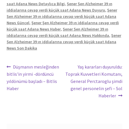
saat Adana News Detaylıca Bilgi
,
Şener Şen Alzheimer 39 ın
iddialarına cevap verdi küçük saat Adana News Duyuru
,
Şener
Şen Alzheimer 39 ın iddialarına cevap verdi küçük saat Adana
News Güncel
,
Şener Şen Alzheimer 39 ın iddialarına cevap verdi
küçük saat Adana News Haber
,
Şener Şen Alzheimer 39 ın
iddialarına cevap verdi küçük saat Adana News Hakkında
,
Şener
Şen Alzheimer 39 ın iddialarına cevap verdi küçük saat Adana
News Son Dakika
Yazı
Önceki
Sonraki
Düşmanın mesleğinden
Yaş kararları duyuruldu:
yazı:
yazı:
bitlis'in yirmi -dördüncü
Toprak Kuvvetleri Komutanı,
gezinmesi
yıldönümü başladı – Bitlis
General Perctaroglu şimdi
Haber
genel personelin şefi – Sol
Haberler