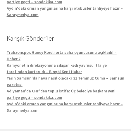
partiye geçti – sondakika.com
Aydın'daki orman yangınlarına karşı otobüsler tahliyeye hazır –
Saraymedya.com
Karışık Gönderiler
Trabzonspor, Güney Koreli orta saha oyuncusunu açıkladı! –
Haber 7
Kamyonetin direksiyonuna sıkışan kedi yavrusu itfaiye
tarafından kurtarıldı – Bingöl Kent Haber
Yarın Samsun'da hava nasıl olacak? 31 Temmuz Cuma – Samsun
gazetesi
Adıyaman'da CHP'den toplu istifa: Üç belediye başkanı yeni
partiye geçti – sondakika.com
Aydın'daki orman yangınlarına karşı otobüsler tahliyeye hazır –
Saraymedya.com