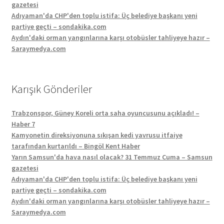
gazetesi
Adıyaman'da CHP'den toplu istifa: Üç belediye başkanı yeni
partiye geçti – sondakika.com
Aydın'daki orman yangınlarına karşı otobüsler tahliyeye hazır –
Saraymedya.com
Karışık Gönderiler
Trabzonspor, Güney Koreli orta saha oyuncusunu açıkladı! –
Haber 7
Kamyonetin direksiyonuna sıkışan kedi yavrusu itfaiye
tarafından kurtarıldı – Bingöl Kent Haber
Yarın Samsun'da hava nasıl olacak? 31 Temmuz Cuma – Samsun
gazetesi
Adıyaman'da CHP'den toplu istifa: Üç belediye başkanı yeni
partiye geçti – sondakika.com
Aydın'daki orman yangınlarına karşı otobüsler tahliyeye hazır –
Saraymedya.com