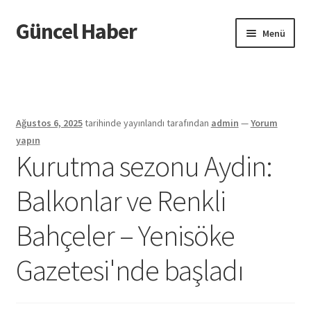
Güncel Haber
Dolaşıma
İçeriğe
Menü
geç
geç
Giriş
Ağustos 6, 2025
tarihinde yayınlandı
tarafından
admin
—
Yorum
yapın
Kurutma sezonu Aydin:
Balkonlar ve Renkli
Bahçeler – Yenisöke
Gazetesi'nde başladı