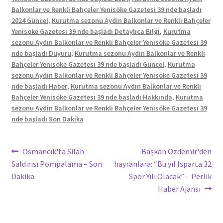
Balkonlar ve Renkli Bahçeler Yenisöke Gazetesi 39 nde başladı
2024 Güncel
,
Kurutma sezonu Aydin Balkonlar ve Renkli Bahçeler
Yenisöke Gazetesi 39 nde başladı Detaylıca Bilgi
,
Kurutma
sezonu Aydin Balkonlar ve Renkli Bahçeler Yenisöke Gazetesi 39
nde başladı Duyuru
,
Kurutma sezonu Aydin Balkonlar ve Renkli
Bahçeler Yenisöke Gazetesi 39 nde başladı Güncel
,
Kurutma
sezonu Aydin Balkonlar ve Renkli Bahçeler Yenisöke Gazetesi 39
nde başladı Haber
,
Kurutma sezonu Aydin Balkonlar ve Renkli
Bahçeler Yenisöke Gazetesi 39 nde başladı Hakkında
,
Kurutma
sezonu Aydin Balkonlar ve Renkli Bahçeler Yenisöke Gazetesi 39
nde başladı Son Dakika
Yazı
Önceki
Sonraki
Osmancık'ta Silah
Başkan Özdemir'den
yazı:
yazı:
Saldırısı Pompalama – Son
hayranlara: “Bu yıl Isparta 32
gezinmesi
Dakika
Spor Yılı Olacak” – Perlik
Haber Ajansı