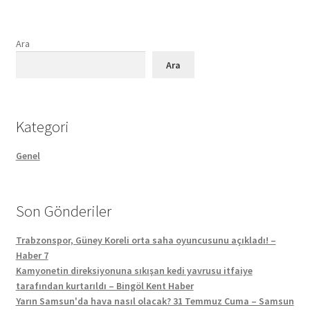
Ara
Ara
Kategori
Genel
Son Gönderiler
Trabzonspor, Güney Koreli orta saha oyuncusunu açıkladı! –
Haber 7
Kamyonetin direksiyonuna sıkışan kedi yavrusu itfaiye
tarafından kurtarıldı – Bingöl Kent Haber
Yarın Samsun'da hava nasıl olacak? 31 Temmuz Cuma – Samsun