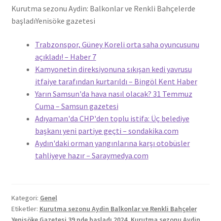
Kurutma sezonu Aydin: Balkonlar ve Renkli Bahçelerde
başladı
Yenisöke gazetesi
Trabzonspor, Güney Koreli orta saha oyuncusunu
açıkladı! – Haber 7
Kamyonetin direksiyonuna sıkışan kedi yavrusu
itfaiye tarafından kurtarıldı – Bingöl Kent Haber
Yarın Samsun'da hava nasıl olacak? 31 Temmuz
Cuma – Samsun gazetesi
Adıyaman'da CHP'den toplu istifa: Üç belediye
başkanı yeni partiye geçti – sondakika.com
Aydın'daki orman yangınlarına karşı otobüsler
tahliyeye hazır – Saraymedya.com
Kategori:
Genel
Etiketler:
Kurutma sezonu Aydin Balkonlar ve Renkli Bahçeler
Yenisöke Gazetesi 39 nde başladı 2024
,
Kurutma sezonu Aydin