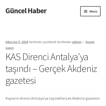
Güncel Haber
Dolaşıma
İçeriğe
Menü
geç
geç
Giriş
Ağustos 5, 2025
tarihinde yayınlandı
tarafından
admin
—
Yorum
yapın
KAS Direnci Antalya'ya
taşındı – Gerçek Akdeniz
gazetesi
Kaşların direnci Antalya'ya taşındı
Gerçek Akdeniz gazetesi