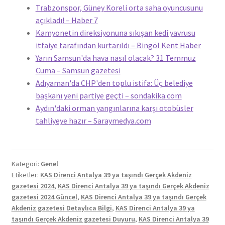
Trabzonspor, Güney Koreli orta saha oyuncusunu
açıkladı! – Haber 7
Kamyonetin direksiyonuna sıkışan kedi yavrusu
itfaiye tarafından kurtarıldı – Bingöl Kent Haber
Yarın Samsun'da hava nasıl olacak? 31 Temmuz
Cuma – Samsun gazetesi
Adıyaman'da CHP'den toplu istifa: Üç belediye
başkanı yeni partiye geçti – sondakika.com
Aydın'daki orman yangınlarına karşı otobüsler
tahliyeye hazır – Saraymedya.com
Kategori:
Genel
Etiketler:
KAS Direnci Antalya 39 ya taşındı Gerçek Akdeniz
gazetesi 2024
,
KAS Direnci Antalya 39 ya taşındı Gerçek Akdeniz
gazetesi 2024 Güncel
,
KAS Direnci Antalya 39 ya taşındı Gerçek
Akdeniz gazetesi Detaylıca Bilgi
,
KAS Direnci Antalya 39 ya
taşındı Gerçek Akdeniz gazetesi Duyuru
,
KAS Direnci Antalya 39