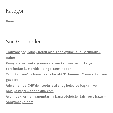
Kategori
Genel
Son Gönderiler
Trabzonspor, Güney Koreli orta saha oyuncusunu açıkladı! –
Haber 7
Kamyonetin direksiyonuna sıkışan kedi yavrusu itfaiye
tarafından kurtarıldı – Bingöl Kent Haber
Yarın Samsun'da hava nasıl olacak? 31 Temmuz Cuma – Samsun
gazetesi
Adıyaman'da CHP'den toplu istifa: Üç belediye başkanı yeni
partiye geçti – sondakika.com
Aydın'daki orman yangınlarına karşı otobüsler tahliyeye hazır –
Saraymedya.com