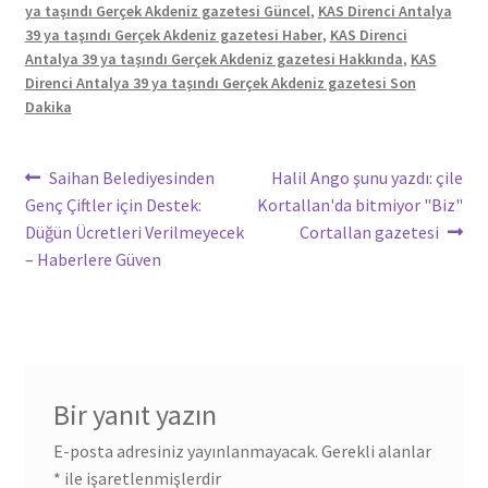
ya taşındı Gerçek Akdeniz gazetesi Güncel
,
KAS Direnci Antalya
39 ya taşındı Gerçek Akdeniz gazetesi Haber
,
KAS Direnci
Antalya 39 ya taşındı Gerçek Akdeniz gazetesi Hakkında
,
KAS
Direnci Antalya 39 ya taşındı Gerçek Akdeniz gazetesi Son
Dakika
Yazı
Önceki
Sonraki
Saihan Belediyesinden
Halil Ango şunu yazdı: çile
yazı:
yazı:
Genç Çiftler için Destek:
Kortallan'da bitmiyor "Biz"
gezinmesi
Düğün Ücretleri Verilmeyecek
Cortallan gazetesi
– Haberlere Güven
Bir yanıt yazın
E-posta adresiniz yayınlanmayacak.
Gerekli alanlar
*
ile işaretlenmişlerdir