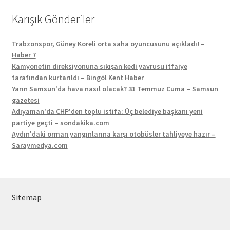
Karışık Gönderiler
Trabzonspor, Güney Koreli orta saha oyuncusunu açıkladı! –
Haber 7
Kamyonetin direksiyonuna sıkışan kedi yavrusu itfaiye
tarafından kurtarıldı – Bingöl Kent Haber
Yarın Samsun'da hava nasıl olacak? 31 Temmuz Cuma – Samsun
gazetesi
Adıyaman'da CHP'den toplu istifa: Üç belediye başkanı yeni
partiye geçti – sondakika.com
Aydın'daki orman yangınlarına karşı otobüsler tahliyeye hazır –
Saraymedya.com
Sitemap