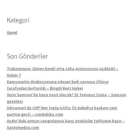
Kategori
Genel
Son Gönderiler
Trabzonspor, Güney Koreli orta saha oyuncusunu açıkladı! –
Haber 7
Kamyonetin direksiyonuna sıkışan kedi yavrusu itfaiye
tarafından kurtarıldı – Bingöl Kent Haber
Yarın Samsun'da hava nasıl olacak? 31 Temmuz Cuma – Samsun
gazetesi
Adıyaman'da CHP'den toplu istifa: Üç belediye başkanı yeni
partiye geçti – sondakika.com
Aydın'daki orman yangınlarına karşı otobüsler tahliyeye hazır –
Saraymedya.com