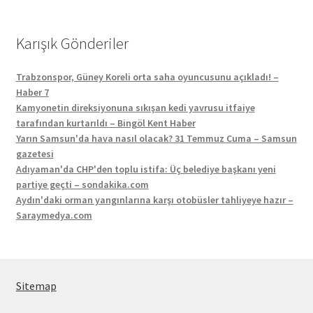
Karışık Gönderiler
Trabzonspor, Güney Koreli orta saha oyuncusunu açıkladı! –
Haber 7
Kamyonetin direksiyonuna sıkışan kedi yavrusu itfaiye
tarafından kurtarıldı – Bingöl Kent Haber
Yarın Samsun'da hava nasıl olacak? 31 Temmuz Cuma – Samsun
gazetesi
Adıyaman'da CHP'den toplu istifa: Üç belediye başkanı yeni
partiye geçti – sondakika.com
Aydın'daki orman yangınlarına karşı otobüsler tahliyeye hazır –
Saraymedya.com
Sitemap