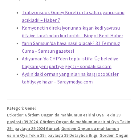
Trabzonspor, Güney Koreli orta saha oyuncusunu
açıkladı! – Haber 7
Kamyonetin direksiyonuna sıkışan kedi yavrusu
itfaiye tarafından kurtarıldı – Bingöl Kent Haber
Yarın Samsun'da hava nasıl olacak? 31 Temmuz
Cuma – Samsun gazetesi
Adıyaman'da CHP'den toplu istifa: Üç belediye
başkanı yeni partiye geçti – sondakika.com
Aydın'daki orman yangınlarına karşı otobüsler
tahliyeye hazır – Saraymedya.com
Kategori:
Genel
Etiketler:
Gördem Ongun da mahkumun esirini Oya Tekin 39 i
paylaştı 39 2024
,
Gördem Ongun da mahkumun esirini Oya Tekin
39 i paylaştı 39 2024 Güncel
,
Gördem Ongun da mahkumun
esirini Oya Tekin 39 i paylaştı 39 Detaylıca Bilgi
,
Gördem Ongun