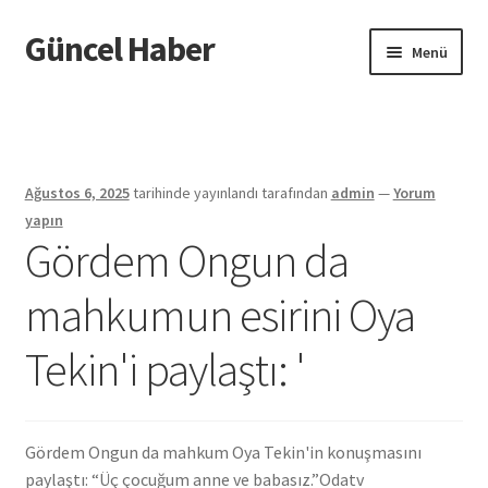
Güncel Haber
Dolaşıma
İçeriğe
Menü
geç
geç
Giriş
Ağustos 6, 2025
tarihinde yayınlandı
tarafından
admin
—
Yorum
yapın
Gördem Ongun da
mahkumun esirini Oya
Tekin'i paylaştı: '
Gördem Ongun da mahkum Oya Tekin'in konuşmasını
paylaştı: “Üç çocuğum anne ve babasız.”
Odatv