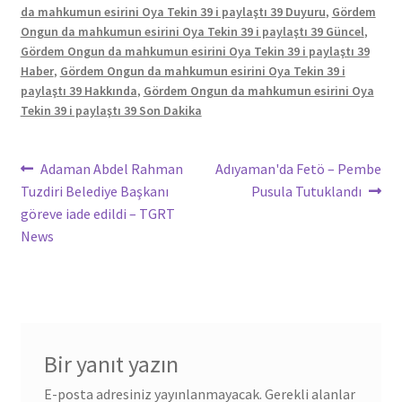
da mahkumun esirini Oya Tekin 39 i paylaştı 39 Duyuru
,
Gördem
Ongun da mahkumun esirini Oya Tekin 39 i paylaştı 39 Güncel
,
Gördem Ongun da mahkumun esirini Oya Tekin 39 i paylaştı 39
Haber
,
Gördem Ongun da mahkumun esirini Oya Tekin 39 i
paylaştı 39 Hakkında
,
Gördem Ongun da mahkumun esirini Oya
Tekin 39 i paylaştı 39 Son Dakika
Yazı
Önceki
Sonraki
Adaman Abdel Rahman
Adıyaman'da Fetö – Pembe
yazı:
yazı:
Tuzdiri Belediye Başkanı
Pusula Tutuklandı
gezinmesi
göreve iade edildi – TGRT
News
Bir yanıt yazın
E-posta adresiniz yayınlanmayacak.
Gerekli alanlar