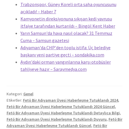
Trabzonspor, Güney Koreli orta saha oyuncusunu
açıkladı! – Haber 7
Kamyonetin direksiyonuna sıkışan kedi yavrusu
itfaiye tarafından kurtarıldı – Bingöl Kent Haber
Yarın Samsun'da hava nasıl olacak? 31 Temmuz
Cuma – Samsun gazetesi
Adıyaman'da CHP'den toplu istifa: Üç belediye
başkanı yeni partiye geçti – sondakika.com
Aydın'daki orman yangınlarına karşı otobüsler
tahliyeye hazır – Saraymedya.com
Kategori:
Genel
Etiketler:
Fetö Bir Adıyaman Üyesi Haberleşme Tutuklandı 2024
,
Fetö Bir Adıyaman Üyesi Haberleşme Tutuklandı 2024 Güncel
,
Fetö Bir Adıyaman Üyesi Haberleşme Tutuklandı Detaylıca Bilgi
,
Fetö Bir Adıyaman Üyesi Haberleşme Tutuklandı Duyuru
,
Fetö Bir
Adıyaman Üyesi Haberleşme Tutuklandı Güncel
,
Fetö Bir