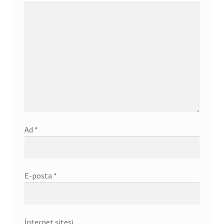
Ad
*
E-posta
*
İnternet sitesi