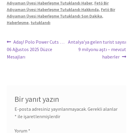
Adıyaman Üyesi Haberleşme Tutuklandı Haber
,
Fetö Bir
Adıyaman Üyesi Haberleşme Tutuklandı Hakkında
,
Fetö Bir
Adıyaman Üyesi Haberleşme Tutuklandı Son Dakika
,
Haberleşme
,
tutuklandı
Yazı
Önceki
Sonraki
Adaş! Polo Power Cuts …
Antalya'ya gelen turist sayısı
yazı:
yazı:
06 Ağustos 2025 Düzce
9 milyonu aştı – mevcut
gezinmesi
Mesajları
haberler
Bir yanıt yazın
E-posta adresiniz yayınlanmayacak.
Gerekli alanlar
*
ile işaretlenmişlerdir
Yorum
*