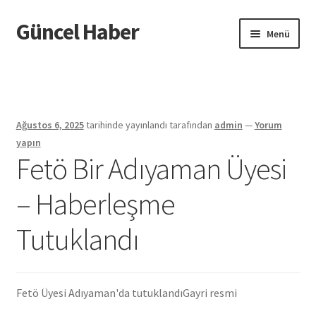
Güncel Haber
Dolaşıma
İçeriğe
Menü
geç
geç
Giriş
Ağustos 6, 2025
tarihinde yayınlandı
tarafından
admin
—
Yorum
yapın
Fetö Bir Adıyaman Üyesi
– Haberleşme
Tutuklandı
Fetö Üyesi Adıyaman'da tutuklandı
Gayri resmi