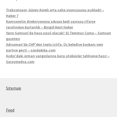
Trabzonspor, Güney Koreli orta saha oyuncusunu açıkladı! –
Haber 7
Kamyonetin direksiyonuna sıkışan kedi yavrusu itfaiye
tarafından kurtarıldı – Bingöl Kent Haber
Yarın Samsun'da hava nasıl olacak? 31 Temmuz Cuma – Samsun
gazetesi
Adıyaman'da CHP'den toplu istifa: Üç belediye başkanı yeni
partiye geçti – sondakika.com
Aydın'daki orman yangınlarına karşı otobüsler tahliyeye hazır –
Saraymedya.com
Sitemap
Feed