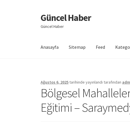
Güncel Haber
Dolaşıma
İçeriğe
geç
geç
Güncel Haber
Anasayfa
Sitemap
Feed
Katego
Giriş
Ağustos 6, 2025
tarihinde yayınlandı
tarafından
adm
Bölgesel Mahallele
Eğitimi – Saraymed