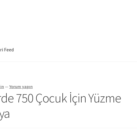
ri Feed
in
—
Yorum yapın
rde 750 Çocuk İçin Yüzme
ya