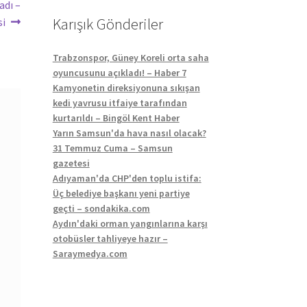
adı –
Karışık Gönderiler
si
Trabzonspor, Güney Koreli orta saha
oyuncusunu açıkladı! – Haber 7
Kamyonetin direksiyonuna sıkışan
kedi yavrusu itfaiye tarafından
kurtarıldı – Bingöl Kent Haber
Yarın Samsun'da hava nasıl olacak?
31 Temmuz Cuma – Samsun
gazetesi
Adıyaman'da CHP'den toplu istifa:
Üç belediye başkanı yeni partiye
geçti – sondakika.com
Aydın'daki orman yangınlarına karşı
otobüsler tahliyeye hazır –
Saraymedya.com