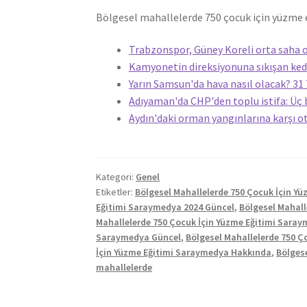
Bölgesel mahallelerde 750 çocuk için yüzme 
Trabzonspor, Güney Koreli orta saha o
Kamyonetin direksiyonuna sıkışan kedi
Yarın Samsun'da hava nasıl olacak? 
Adıyaman'da CHP'den toplu istifa: Üç 
Aydın'daki orman yangınlarına karşı o
Kategori:
Genel
Etiketler:
Bölgesel Mahallelerde 750 Çocuk İçin Y
Eğitimi Saraymedya 2024 Güncel
,
Bölgesel Mahall
Mahallelerde 750 Çocuk İçin Yüzme Eğitimi Sara
Saraymedya Güncel
,
Bölgesel Mahallelerde 750 Ç
İçin Yüzme Eğitimi Saraymedya Hakkında
,
Bölges
mahallelerde