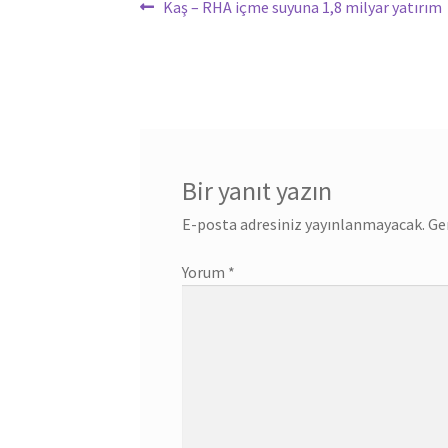
Yazı
Önceki
Kaş – RHA içme suyuna 1,8 milyar yatırım
yazı:
gezinmesi
Bir yanıt yazın
E-posta adresiniz yayınlanmayacak.
Ge
Yorum
*