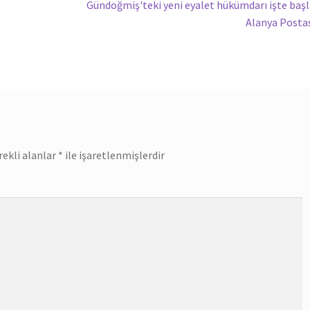
Sonraki
Gündoğmiş'teki yeni eyalet hükümdarı işte başl
yazı:
Alanya Posta
rekli alanlar
*
ile işaretlenmişlerdir