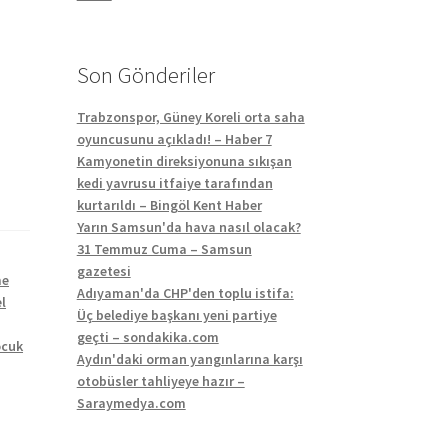
Son Gönderiler
Trabzonspor, Güney Koreli orta saha
oyuncusunu açıkladı! – Haber 7
Kamyonetin direksiyonuna sıkışan
kedi yavrusu itfaiye tarafından
kurtarıldı – Bingöl Kent Haber
Yarın Samsun'da hava nasıl olacak?
31 Temmuz Cuma – Samsun
gazetesi
me
Adıyaman'da CHP'den toplu istifa:
l
Üç belediye başkanı yeni partiye
geçti – sondakika.com
ocuk
Aydın'daki orman yangınlarına karşı
otobüsler tahliyeye hazır –
Saraymedya.com