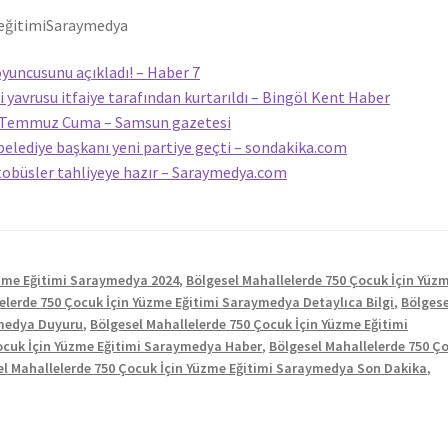
eğitimi
Saraymedya
yuncusunu açıkladı! – Haber 7
 yavrusu itfaiye tarafından kurtarıldı – Bingöl Kent Haber
31 Temmuz Cuma – Samsun gazetesi
belediye başkanı yeni partiye geçti – sondakika.com
tobüsler tahliyeye hazır – Saraymedya.com
üzme Eğitimi Saraymedya 2024
,
Bölgesel Mahallelerde 750 Çocuk İçin Yüz
elerde 750 Çocuk İçin Yüzme Eğitimi Saraymedya Detaylıca Bilgi
,
Bölgese
ymedya Duyuru
,
Bölgesel Mahallelerde 750 Çocuk İçin Yüzme Eğitimi
ocuk İçin Yüzme Eğitimi Saraymedya Haber
,
Bölgesel Mahallelerde 750 Ç
el Mahallelerde 750 Çocuk İçin Yüzme Eğitimi Saraymedya Son Dakika
,