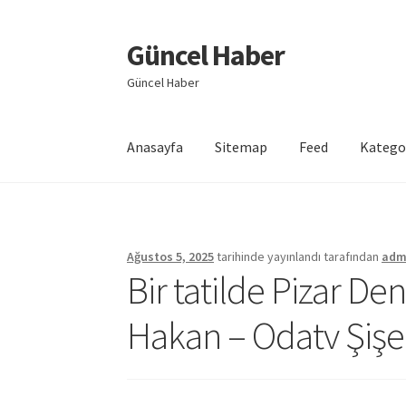
Güncel Haber
Dolaşıma
İçeriğe
geç
geç
Güncel Haber
Anasayfa
Sitemap
Feed
Katego
Giriş
Ağustos 5, 2025
tarihinde yayınlandı
tarafından
adm
Bir tatilde Pizar De
Hakan – Odatv Şişe