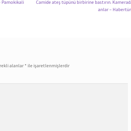
Sonraki
 – Pamokikali
Camide ateş tüpünü birbirine bastırın. Kamerad
yazı:
anlar – Habertü
rekli alanlar
*
ile işaretlenmişlerdir