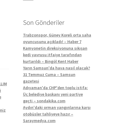
Son Gönderiler
Trabzonspor, Güney Koreli orta saha
oyuncusunu açıkladı! – Haber 7
Kamyonetin direksiyonuna sıkışan
kedi yavrusu itfaiye tarafından
kurtarıldı – Bingöl Kent Haber
Yarın Samsun'da hava nasıl olacak?
31 Temmuz Cuma – Samsun
gazetesi
LLIM
Adıyaman'da CHP'den toplu istifa:
i
Üç belediye başkanı yeni partiye
e
geçti – sondakika.com
Aydın'daki orman yangınlarına karşı
eniz
otobüsler tahliyeye hazır –
Saraymedya.com