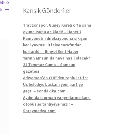
aki o
Karışık Gönderiler
rk
Trabzonspor, Güney Koreli orta saha
oyuncusunu açıkladı! – Haber 7
Kamyonetin direksiyonuna sıkışan
kedi yavrusu itfaiye tarafından
kurtarıldı – Bingöl Kent Haber
Yarın Samsun'da hava nasıl olacak?
31 Temmuz Cuma – Samsun
gazetesi
Adıyaman'da CHP'den toplu istifa:
Üç belediye başkanı yeni partiye
geçti – sondakika.com
Aydın'daki orman yangınlarına karşı
otobüsler tahliyeye hazır –
Saraymedya.com