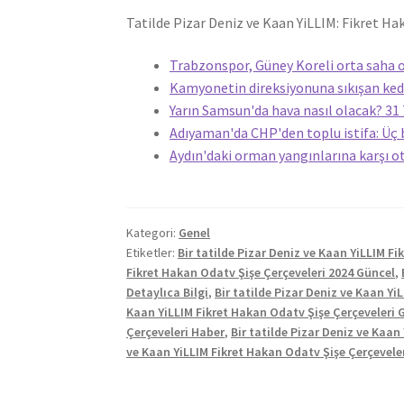
Tatilde Pizar Deniz ve Kaan YiLLIM: Fikret Ha
Trabzonspor, Güney Koreli orta saha o
Kamyonetin direksiyonuna sıkışan kedi
Yarın Samsun'da hava nasıl olacak? 
Adıyaman'da CHP'den toplu istifa: Üç 
Aydın'daki orman yangınlarına karşı o
Kategori:
Genel
Etiketler:
Bir tatilde Pizar Deniz ve Kaan YiLLIM F
Fikret Hakan Odatv Şişe Çerçeveleri 2024 Güncel
,
Detaylıca Bilgi
,
Bir tatilde Pizar Deniz ve Kaan Y
Kaan YiLLIM Fikret Hakan Odatv Şişe Çerçeveleri 
Çerçeveleri Haber
,
Bir tatilde Pizar Deniz ve Kaa
ve Kaan YiLLIM Fikret Hakan Odatv Şişe Çerçevele