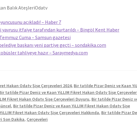
kan Balık Ateşleri
Odatv
yuncusunu açıkladı! – Haber 7
 yavrusu itfaiye tarafından kurtarıldı – Bingöl Kent Haber
31 Temmuz Cuma – Samsun gazetesi
belediye başkanı yeni partiye geçti – sondakika.com
tobüsler tahliyeye hazır – Saraymedya.com
ikret Hakan Odatv Şişe Çerçeveleri 2024
,
Bir tatilde Pizar Deniz ve Kaan Yi
Bir tatilde Pizar Deniz ve Kaan YiLLIM Fikret Hakan Odatv Şişe Çerçeveler
iLLIM Fikret Hakan Odatv Şişe Çerçeveleri Duyuru
,
Bir tatilde Pizar Deniz v
Güncel
,
Bir tatilde Pizar Deniz ve Kaan YiLLIM Fikret Hakan Odatv Şişe
n YiLLIM Fikret Hakan Odatv Şişe Çerçeveleri Hakkında
,
Bir tatilde Pizar D
ri Son Dakika
,
Çerçeveleri