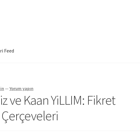
ri Feed
in
—
Yorum yapın
niz ve Kaan YiLLIM: Fikret
 Çerçeveleri