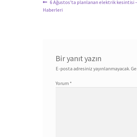
Yazı
Önceki
6 Ağustos'ta planlanan elektrik kesintisi
yazı:
Haberleri
gezinmesi
Bir yanıt yazın
E-posta adresiniz yayınlanmayacak.
Ge
Yorum
*