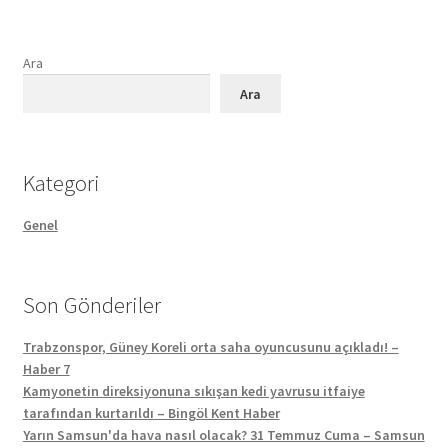
Ara
Ara
Kategori
Genel
Son Gönderiler
Trabzonspor, Güney Koreli orta saha oyuncusunu açıkladı! –
Haber 7
Kamyonetin direksiyonuna sıkışan kedi yavrusu itfaiye
tarafından kurtarıldı – Bingöl Kent Haber
Yarın Samsun'da hava nasıl olacak? 31 Temmuz Cuma – Samsun