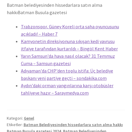
Batman belediyesinden hissedarlara satın alma
hakkı
Batman Busula gazetesi
Trabzonspor, Güney Koreli orta saha oyuncusunu
açıkladı! – Haber 7
Kamyonetin direksiyonuna sıkışan kedi yavrusu
itfaiye tarafından kurtarıldı – Bingöl Kent Haber
Yarın Samsun'da hava nasıl olacak? 31 Temmuz
Cuma – Samsun gazetesi
Adıyaman'da CHP'den toplu istifa: Üç belediye
başkanı yeni partiye geçti – sondakika.com
Aydın'daki orman yangınlarına karşı otobüsler
tahliyeye hazır – Saraymedya.com
Kategori:
Genel
Etiketler:
Batman Belediyesinden hissedarlara satın alma hakkı
Batman Busula gazetesi 2024
,
Batman Belediyesinden