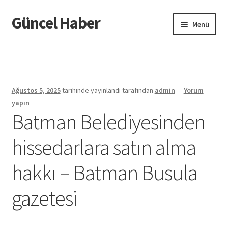
Güncel Haber
Dolaşıma
İçeriğe
Menü
geç
geç
Giriş
Ağustos 5, 2025
tarihinde yayınlandı
tarafından
admin
—
Yorum
yapın
Batman Belediyesinden
hissedarlara satın alma
hakkı – Batman Busula
gazetesi