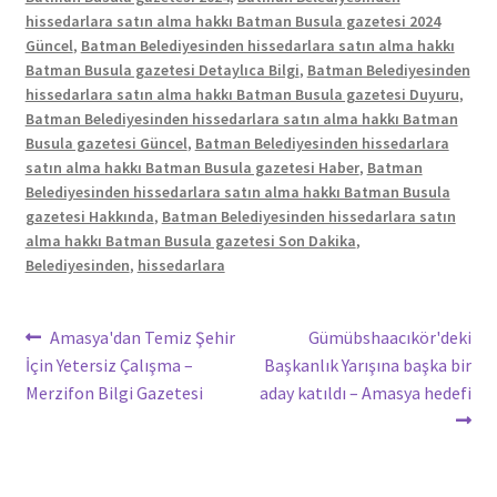
hissedarlara satın alma hakkı Batman Busula gazetesi 2024
Güncel
,
Batman Belediyesinden hissedarlara satın alma hakkı
Batman Busula gazetesi Detaylıca Bilgi
,
Batman Belediyesinden
hissedarlara satın alma hakkı Batman Busula gazetesi Duyuru
,
Batman Belediyesinden hissedarlara satın alma hakkı Batman
Busula gazetesi Güncel
,
Batman Belediyesinden hissedarlara
satın alma hakkı Batman Busula gazetesi Haber
,
Batman
Belediyesinden hissedarlara satın alma hakkı Batman Busula
gazetesi Hakkında
,
Batman Belediyesinden hissedarlara satın
alma hakkı Batman Busula gazetesi Son Dakika
,
Belediyesinden
,
hissedarlara
Yazı
Önceki
Sonraki
Amasya'dan Temiz Şehir
Gümübshaacıkör'deki
yazı:
yazı:
İçin Yetersiz Çalışma –
Başkanlık Yarışına başka bir
gezinmesi
Merzifon Bilgi Gazetesi
aday katıldı – Amasya hedefi