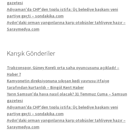
gazetesi
Adıyaman'da CHP'den toplu istifa: Üç belediye başkanı yeni
partiye geçti – sondakika.com
Aydın'daki orman yangınlarına karşı otobüsler tahliyeye hazır –
Saraymedya.com
Karışık Gönderiler
Trabzonspor, Güney Koreli orta saha oyuncusunu açıkladı! –
Haber 7
Kamyonetin direksiyonuna sıkışan kedi yavrusu itfaiye
tarafından kurtarıldı – Bingöl Kent Haber
Yarın Samsun'da hava nasıl olacak? 31 Temmuz Cuma – Samsun
gazetesi
Adıyaman'da CHP'den toplu istifa: Üç belediye başkanı yeni
partiye geçti – sondakika.com
Aydın'daki orman yangınlarına karşı otobüsler tahliyeye hazır –
Saraymedya.com