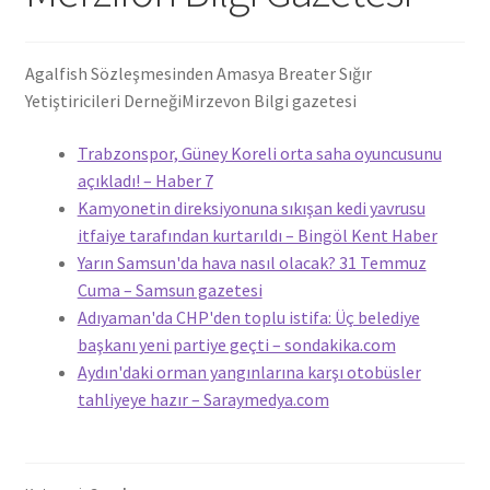
Agalfish Sözleşmesinden Amasya Breater Sığır
Yetiştiricileri Derneği
Mirzevon Bilgi gazetesi
Trabzonspor, Güney Koreli orta saha oyuncusunu
açıkladı! – Haber 7
Kamyonetin direksiyonuna sıkışan kedi yavrusu
itfaiye tarafından kurtarıldı – Bingöl Kent Haber
Yarın Samsun'da hava nasıl olacak? 31 Temmuz
Cuma – Samsun gazetesi
Adıyaman'da CHP'den toplu istifa: Üç belediye
başkanı yeni partiye geçti – sondakika.com
Aydın'daki orman yangınlarına karşı otobüsler
tahliyeye hazır – Saraymedya.com