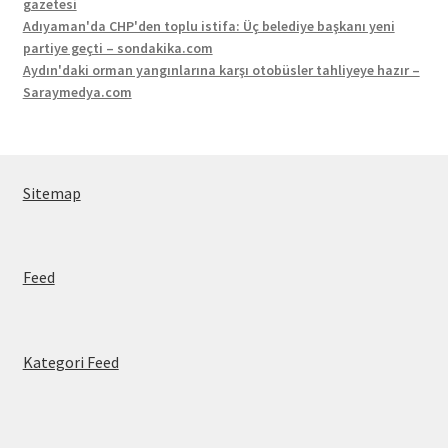
gazetesi
Adıyaman'da CHP'den toplu istifa: Üç belediye başkanı yeni
partiye geçti – sondakika.com
Aydın'daki orman yangınlarına karşı otobüsler tahliyeye hazır –
Saraymedya.com
Sitemap
Feed
Kategori Feed