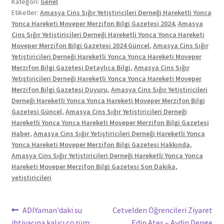
Kategori:
Genel
Etiketler:
Amasya Cins Sığır Yetiştiricileri Derneği Hareketli Yonca
Yonca Hareketi Moveper Merzifon Bilgi Gazetesi 2024
,
Amasya
Cins Sığır Yetiştiricileri Derneği Hareketli Yonca Yonca Hareketi
Moveper Merzifon Bilgi Gazetesi 2024 Güncel
,
Amasya Cins Sığır
Yetiştiricileri Derneği Hareketli Yonca Yonca Hareketi Moveper
Merzifon Bilgi Gazetesi Detaylıca Bilgi
,
Amasya Cins Sığır
Yetiştiricileri Derneği Hareketli Yonca Yonca Hareketi Moveper
Merzifon Bilgi Gazetesi Duyuru
,
Amasya Cins Sığır Yetiştiricileri
Derneği Hareketli Yonca Yonca Hareketi Moveper Merzifon Bilgi
Gazetesi Güncel
,
Amasya Cins Sığır Yetiştiricileri Derneği
Hareketli Yonca Yonca Hareketi Moveper Merzifon Bilgi Gazetesi
Haber
,
Amasya Cins Sığır Yetiştiricileri Derneği Hareketli Yonca
Yonca Hareketi Moveper Merzifon Bilgi Gazetesi Hakkında
,
Amasya Cins Sığır Yetiştiricileri Derneği Hareketli Yonca Yonca
Hareketi Moveper Merzifon Bilgi Gazetesi Son Dakika
,
yetiştiricileri
Yazı
Önceki
Sonraki
ADIYaman'daki su
Cetvelden Öğrencileri Ziyaret
yazı:
yazı:
ihtiyacına kalıcı çözüm:
Edin Ateş – Aydin Denge