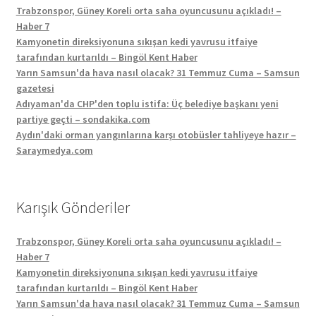
Trabzonspor, Güney Koreli orta saha oyuncusunu açıkladı! –
Haber 7
Kamyonetin direksiyonuna sıkışan kedi yavrusu itfaiye
tarafından kurtarıldı – Bingöl Kent Haber
Yarın Samsun'da hava nasıl olacak? 31 Temmuz Cuma – Samsun
gazetesi
Adıyaman'da CHP'den toplu istifa: Üç belediye başkanı yeni
partiye geçti – sondakika.com
Aydın'daki orman yangınlarına karşı otobüsler tahliyeye hazır –
Saraymedya.com
Karışık Gönderiler
Trabzonspor, Güney Koreli orta saha oyuncusunu açıkladı! –
Haber 7
Kamyonetin direksiyonuna sıkışan kedi yavrusu itfaiye
tarafından kurtarıldı – Bingöl Kent Haber
Yarın Samsun'da hava nasıl olacak? 31 Temmuz Cuma – Samsun