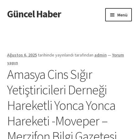
Güncel Haber
Dolaşıma
İçeriğe
Menü
geç
geç
Giriş
Ağustos 6, 2025
tarihinde yayınlandı
tarafından
admin
—
Yorum
yapın
Amasya Cins Sığır
Yetiştiricileri Derneği
Hareketli Yonca Yonca
Hareketi -Moveper –
Merzifon Bilgi Gazetesi